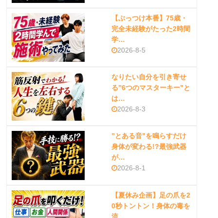
【ぶっつけ本番】75歳・
完全未経験がたった2時間
学…
2026-8-5
なりたい自分を引き寄せ
る”6つのマスターキー”と
は…
2026-8-3
”とある音”を鳴らすだけ
身体が変わる!?最強武器
が…
2026-8-1
【夏休み企画】足の爪を2
0秒トントン！身体の毒を
流…