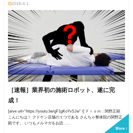
2018-4-1
［速報］業界初の施術ロボット、遂に完
成！
[arve url="https://youtu.be/gF1gKoYvSJw" /] Ｆｒｏｍ：関野正顕
こんにちは！ クドケン店舗の１つである さんちゃ整体院の関野正
顕です。 いつもメルマガをお読……
More