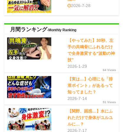
2026-7-28
月間ランキング
-Monthly Ranking
【やってみた】30秒、左
手の共鳴骨にふれるだけ
で全身激変する“波動の神
技”
2026-1-29
64 Views
【実は…】心理にも「排
泄ポイント」があるって
知ってました？
2026-7-14
51 Views
【関野、困惑…】水にふ
れただけで身体がユルユ
ルに…？
2026-7-17