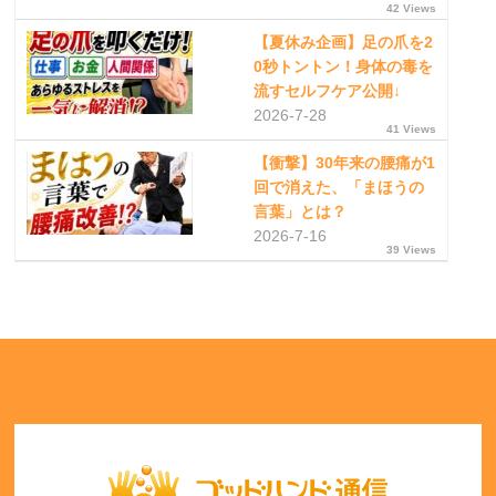
42 Views
【夏休み企画】足の爪を2
0秒トントン！身体の毒を
流すセルフケア公開↓
2026-7-28
41 Views
【衝撃】30年来の腰痛が1
回で消えた、「まほうの
言葉」とは？
2026-7-16
39 Views