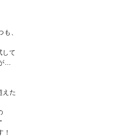
ゴッドハンド通信とは
つも、
試して
が…
、
超えた
の
”
す！