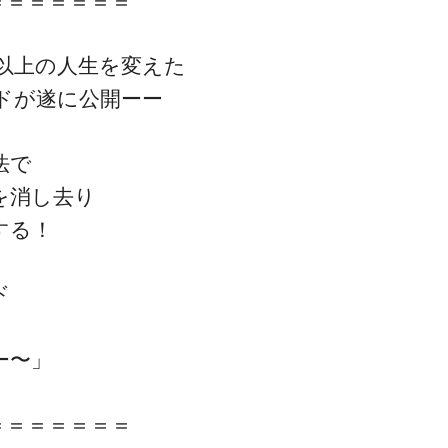
＝＝＝＝＝＝＝
0人以上の人生を変えた
ドが遂に公開ーー
法で
一流の整体師セミナー
を消し去り
無料映像＆ご案内ページ
する！
ド
首・肩テクニック
ー〜」
＝＝＝＝＝＝＝