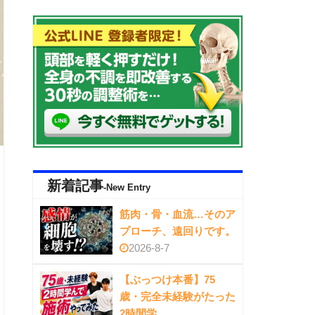
新着記事
-New Entry
筋肉・骨・血流…そのア
プローチ、遠回りです。
2026-8-7
【ぶっつけ本番】75
歳・完全未経験がたった
2時間学…