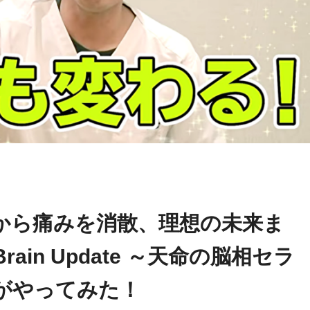
関野
name in
/home/kudoken1/godhand-tsushin.com/public_html/w
正顕
le.php
on line
26
から痛みを消散、理想の未来ま
ain Update ～天命の脳相セラ
がやってみた！