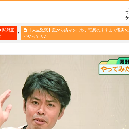
で
関野正
【人生激変】脳から痛みを消散、理想の未来まで現実化する「
顕
がやってみた！