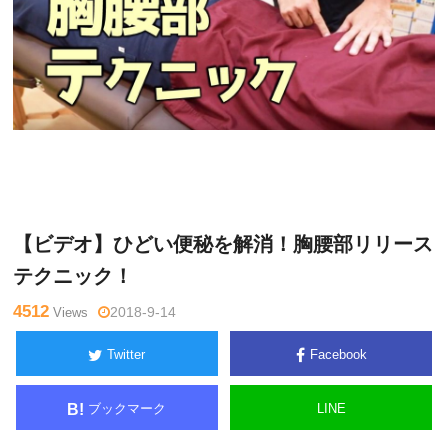
関
Warning
: Undefined variable $tagname in
/home/kudoken1/god
野正
hand-tsushin.com/public_html/wp-content/themes/side_winder/
顕
single.php
on line
26
【ビデオ】ひどい便秘を解消！胸腰部リリース
テクニック！
4512
Views
2018-9-14
Twitter
Facebook
ブックマーク
LINE
B!