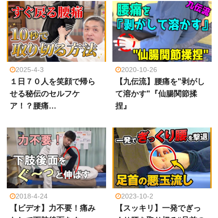
2025-4-3
2020-10-26
１日７０人を笑顔で帰ら
【九伝流】腰痛を"剥がし
せる秘伝のセルフケ
て溶かす"『仙腸関節揉
ア！？腰痛…
捏』
2018-4-24
2023-10-2
【ビデオ】力不要！痛み
【スッキリ】一発でぎっ