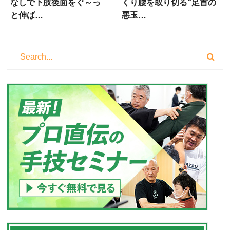
なしで下肢後面をぐ～っ
くり腰を取り切る“足首の
と伸ば…
悪玉…