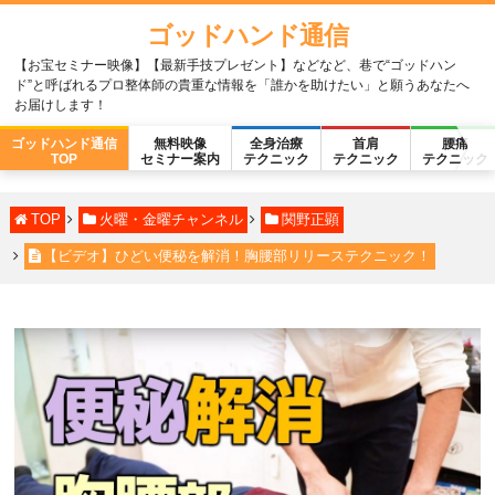
ゴッドハンド通信
【お宝セミナー映像】【最新手技プレゼント】などなど、巷で“ゴッドハン
ド”と呼ばれるプロ整体師の貴重な情報を「誰かを助けたい」と願うあなたへ
お届けします！
ゴッドハンド通信
無料映像
全身治療
首肩
腰痛
TOP
セミナー案内
テクニック
テクニック
テクニック
TOP
火曜・金曜チャンネル
関野正顕
【ビデオ】ひどい便秘を解消！胸腰部リリーステクニック！