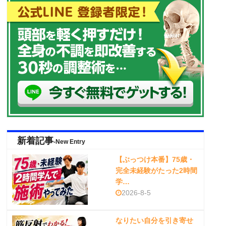
新着記事
-New Entry
【ぶっつけ本番】75歳・
完全未経験がたった2時間
学…
2026-8-5
なりたい自分を引き寄せ