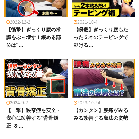
2022-12-2
2021-10-4
【衝撃】ぎっくり腰の常
【瞬殺】ぎっくり腰もた
識をぶっ壊す！緩める部
った２本のテーピングで
位は“…
動ける…
2024-9-2
2023-10-24
【一撃】狭窄症を安全・
【カンタン】腰痛がみる
安心に改善する“背骨矯
みる改善する魔法の姿勢
正”を…