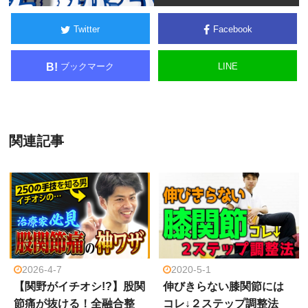
Twitter
Facebook
ブックマーク
LINE
B!
関連記事
2026-4-7
2020-5-1
【関野がイチオシ!?】股関
伸びきらない膝関節には
節痛が抜ける！全融合整
コレ↓２ステップ調整法