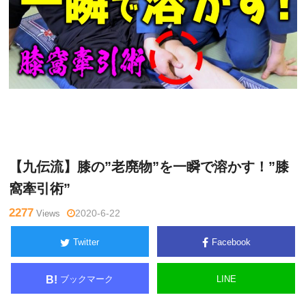
月曜
Warning
: Undefined variable $tagname in
/home/kudoken1/g
チャン
odhand-tsushin.com/public_html/wp-content/themes/side_wi
ネル
nder/single.php
on line
26
【九伝流】膝の”老廃物”を一瞬で溶かす！”膝
窩牽引術”
2277
Views
2020-6-22
Twitter
Facebook
ブックマーク
LINE
B!