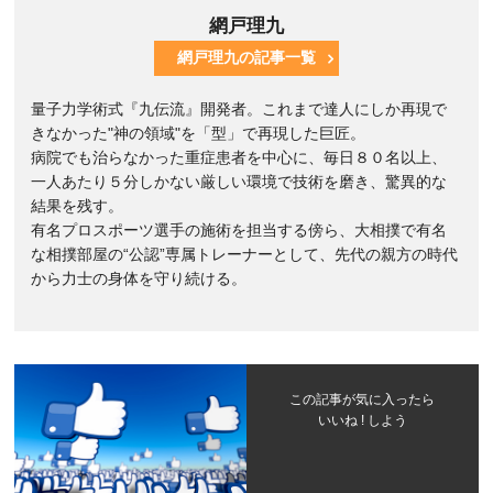
網戸理九
網戸理九の記事一覧
量子力学術式『九伝流』開発者。これまで達人にしか再現で
きなかった"神の領域"を「型」で再現した巨匠。
病院でも治らなかった重症患者を中心に、毎日８０名以上、
一人あたり５分しかない厳しい環境で技術を磨き、驚異的な
結果を残す。
有名プロスポーツ選手の施術を担当する傍ら、大相撲で有名
な相撲部屋の“公認”専属トレーナーとして、先代の親方の時代
から力士の身体を守り続ける。
この記事が気に入ったら
いいね ! しよう