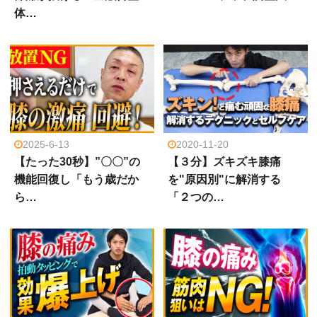
体…
2025-6-13
2020-11-20
【たった30秒】”〇〇”の
【３分】ズキズキ膝痛
機能回復し「もう歳だか
を"原因別"に解消する
ら…
「２つの…