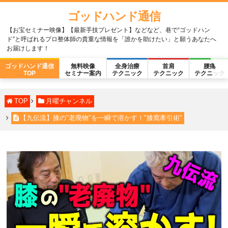
ゴッドハンド通信
【お宝セミナー映像】【最新手技プレゼント】などなど、巷で“ゴッドハン
ド”と呼ばれるプロ整体師の貴重な情報を「誰かを助けたい」と願うあなたへ
お届けします！
ゴッドハンド通信
無料映像
全身治療
首肩
腰痛
TOP
セミナー案内
テクニック
テクニック
テクニック
TOP
月曜チャンネル
【九伝流】膝の"老廃物"を一瞬で溶かす！"膝窩牽引術"