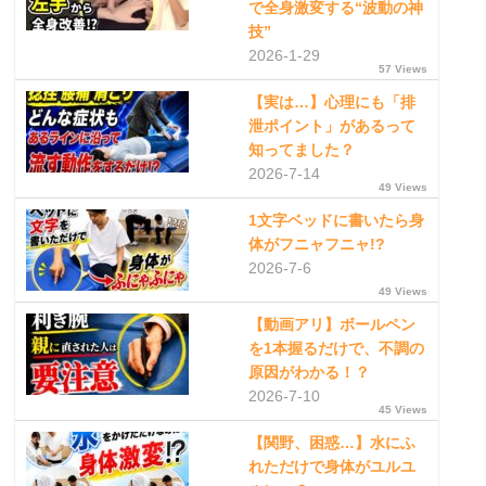
で全身激変する“波動の神
技”
2026-1-29
57 Views
【実は…】心理にも「排
泄ポイント」があるって
知ってました？
2026-7-14
49 Views
1文字ベッドに書いたら身
体がフニャフニャ!?
2026-7-6
49 Views
【動画アリ】ボールペン
を1本握るだけで、不調の
原因がわかる！？
2026-7-10
45 Views
【関野、困惑…】水にふ
れただけで身体がユルユ