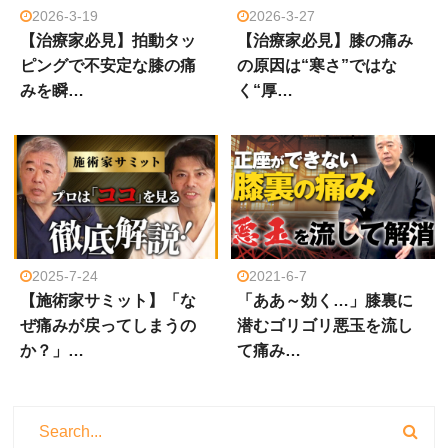
2026-3-19
2026-3-27
【治療家必見】拍動タッ
【治療家必見】膝の痛み
ピングで不安定な膝の痛
の原因は“寒さ”ではな
みを瞬…
く“厚…
2025-7-24
2021-6-7
【施術家サミット】「な
「ああ～効く…」膝裏に
ぜ痛みが戻ってしまうの
潜むゴリゴリ悪玉を流し
か？」…
て痛み…