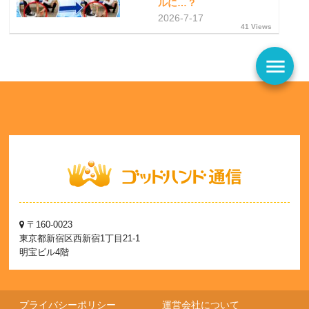
ルに…？
2026-7-17
41 Views
menu
〒160-0023
東京都新宿区西新宿1丁目21-1
明宝ビル4階
プライバシーポリシー
運営会社について