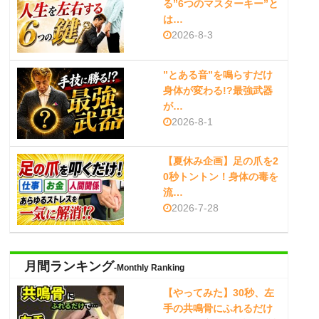
る”6つのマスターキー”と
は…
2026-8-3
”とある音”を鳴らすだけ
身体が変わる!?最強武器
が…
2026-8-1
【夏休み企画】足の爪を2
0秒トントン！身体の毒を
流…
2026-7-28
月間ランキング
-Monthly Ranking
【やってみた】30秒、左
手の共鳴骨にふれるだけ