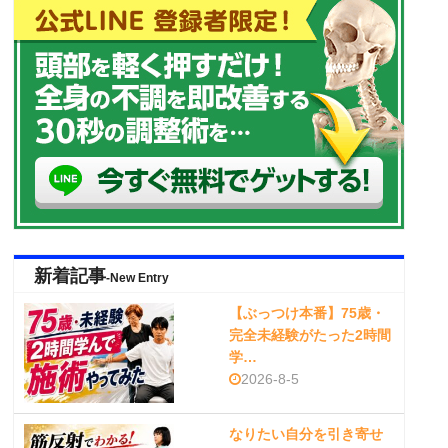
新着記事
-New Entry
【ぶっつけ本番】75歳・
完全未経験がたった2時間
学…
2026-8-5
なりたい自分を引き寄せ