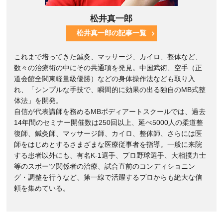
松井真一郎
松井真一郎の記事一覧
これまで培ってきた鍼灸、マッサージ、カイロ、整体など、
数々の治療術の中にその共通項を発見。中国武術、空手（正
道会館全関東軽量級優勝）などの身体操作法なども取り入
れ、「シンプルな手技で、瞬間的に効果の出る独自のMB式整
体法」を開発。
自信が代表講師を務めるMBボディアートスクールでは、過去
14年間のセミナー開催数は250回以上、延べ5000人の柔道整
復師、鍼灸師、マッサージ師、カイロ、整体師、さらには医
師をはじめとするさまざまな医療従事者を指導。一般に来院
する患者以外にも、有名K-1選手、プロ野球選手、大相撲力士
等のスポーツ関係者の治療、試合直前のコンディショニン
グ・調整を行うなど、第一線で活躍するプロからも絶大な信
頼を集めている。