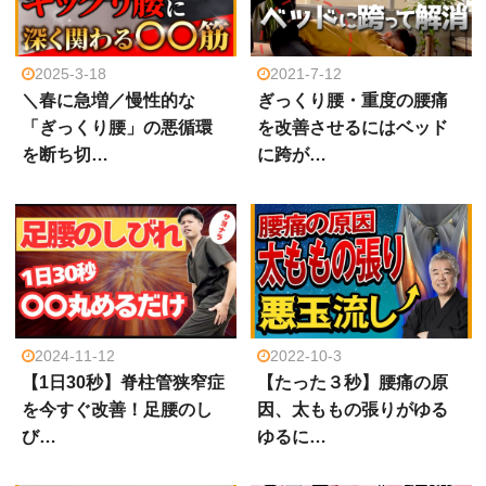
2025-3-18
2021-7-12
＼春に急増／慢性的な
ぎっくり腰・重度の腰痛
「ぎっくり腰」の悪循環
を改善させるにはベッド
を断ち切…
に跨が…
2024-11-12
2022-10-3
【1日30秒】脊柱管狭窄症
【たった３秒】腰痛の原
を今すぐ改善！足腰のし
因、太ももの張りがゆる
び…
ゆるに…