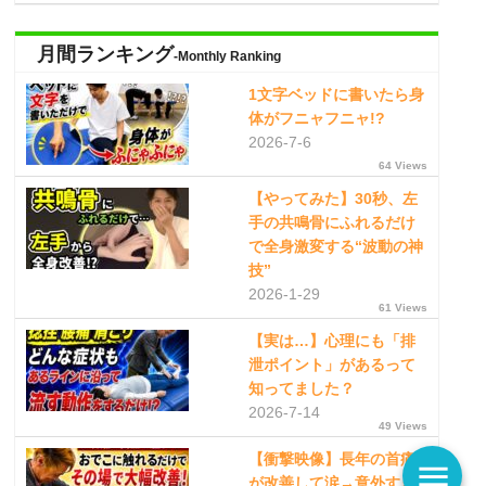
月間ランキング
-Monthly Ranking
1文字ベッドに書いたら身
体がフニャフニャ!?
2026-7-6
64 Views
【やってみた】30秒、左
手の共鳴骨にふれるだけ
で全身激変する“波動の神
技”
2026-1-29
61 Views
【実は…】心理にも「排
泄ポイント」があるって
知ってました？
2026-7-14
49 Views
【衝撃映像】長年の首痛
menu
が改善して涙→意外すぎ