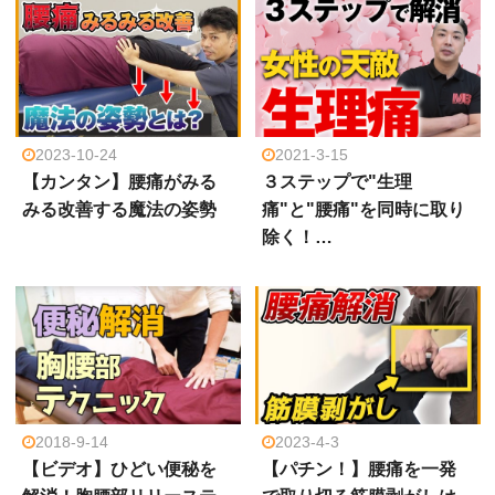
2023-10-24
2021-3-15
【カンタン】腰痛がみる
３ステップで"生理
みる改善する魔法の姿勢
痛"と"腰痛"を同時に取り
除く！…
2018-9-14
2023-4-3
【ビデオ】ひどい便秘を
【パチン！】腰痛を一発