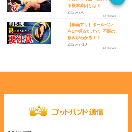
る根本原因とは？
2026-7-8
47 Views
【動画アリ】ボールペン
を1本握るだけで、不調の
原因がわかる！？
2026-7-10
45 Views