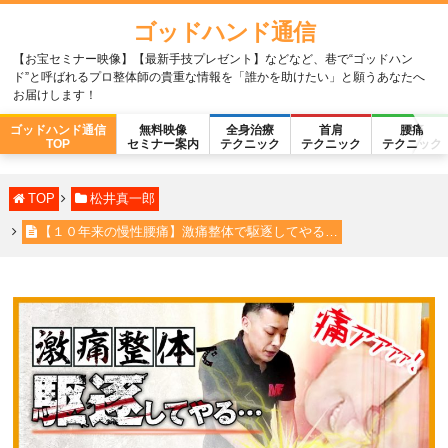
ゴッドハンド通信
【お宝セミナー映像】【最新手技プレゼント】などなど、巷で“ゴッドハン
ド”と呼ばれるプロ整体師の貴重な情報を「誰かを助けたい」と願うあなたへ
お届けします！
ゴッドハンド通信
無料映像
全身治療
首肩
腰痛
TOP
セミナー案内
テクニック
テクニック
テクニック
TOP
松井真一郎
【１０年来の慢性腰痛】激痛整体で駆逐してやる…