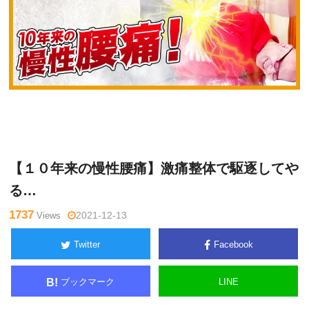
松
Warning
: Undefined variable $tagname in
/home/kudoken1/go
井真
dhand-tsushin.com/public_html/wp-content/themes/side_wind
一郎
er/single.php
on line
26
【１０年来の慢性腰痛】激痛整体で駆逐してや
る…
1737
Views
2021-12-13
Twitter
Facebook
ブックマーク
LINE
B!