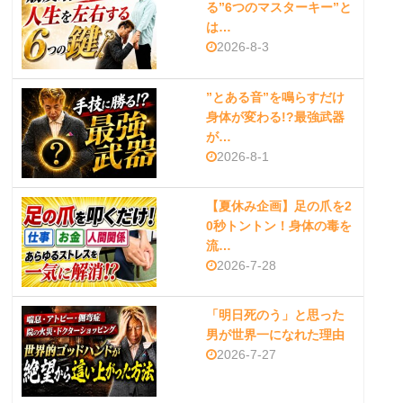
る”6つのマスターキー”と
は…
2026-8-3
”とある音”を鳴らすだけ
身体が変わる!?最強武器
が…
2026-8-1
【夏休み企画】足の爪を2
0秒トントン！身体の毒を
流…
2026-7-28
「明日死のう」と思った
男が世界一になれた理由
2026-7-27