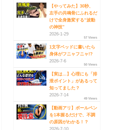
【やってみた】30秒、
左手の共鳴骨にふれるだ
けで全身激変する“波動
の神技”
2026-1-29
57 Views
1文字ベッドに書いたら
身体がフニャフニャ!?
2026-7-6
50 Views
【実は…】心理にも「排
泄ポイント」があるって
知ってました？
2026-7-14
49 Views
【動画アリ】ボールペン
を1本握るだけで、不調
の原因がわかる！？
2026-7-10