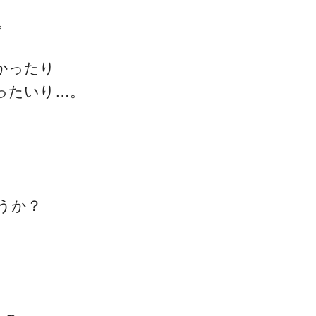
。
かったり
ったいり…。
一流の整体師セミナー
無料映像＆ご案内ページ
うか？
首・肩テクニック
、