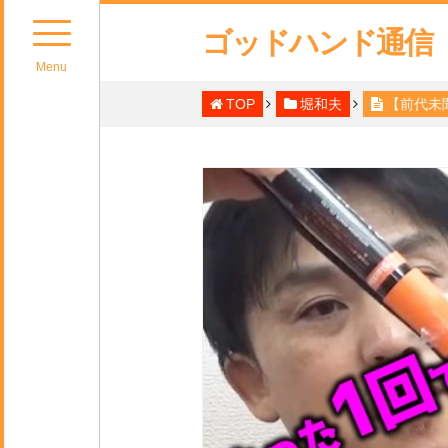
ゴッドハンド通信
Menu
TOP
堀和夫
【前代未