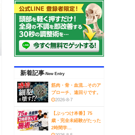
新着記事
-New Entry
筋肉・骨・血流…そのア
プローチ、遠回りです。
2026-8-7
【ぶっつけ本番】75
歳・完全未経験がたった
2時間学…
2026-8-5