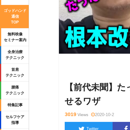
ゴッドハンド
通信
TOP
無料映像
セミナー案内
全身治療
テクニック
Warning
: Undefined variable $tag
首肩
content/themes/side_winder/single
テクニック
【前代未聞】た
腰痛
テクニック
せるワザ
特集記事
3019
2020-10-2
Views
セルフケア
指導
Twitter