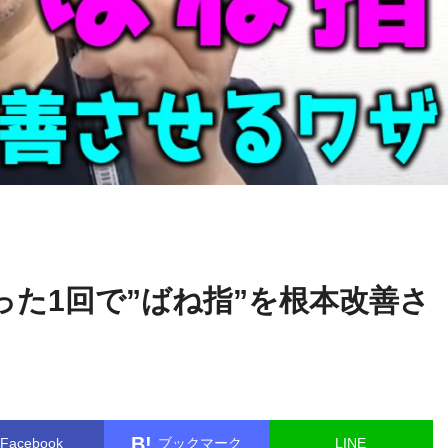
堀
name in
/home/kudoken1/godhand-tsushin.com/public_html/wp-
和夫
.php
on line
26
った1回で”ばね指”を根本改善さ
B!
Facebook
ブックマーク
LINE