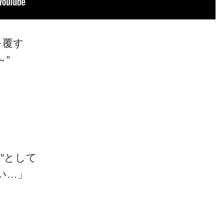
を覆す
～”
。
”として
い…」