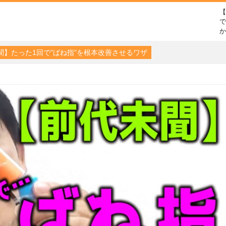
で
聞】たった1回で"ばね指"を根本改善させるワザ