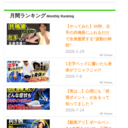
月間ランキング
-Monthly Ranking
【やってみた】30秒、左
手の共鳴骨にふれるだけ
で全身激変する“波動の神
技”
2026-1-29
60 Views
1文字ベッドに書いたら身
体がフニャフニャ!?
2026-7-6
50 Views
【実は…】心理にも「排
泄ポイント」があるって
知ってました？
2026-7-14
49 Views
【動画アリ】ボールペン