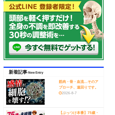
新着記事
-New Entry
筋肉・骨・血流…そのア
プローチ、遠回りです。
2026-8-7
【ぶっつけ本番】75歳・