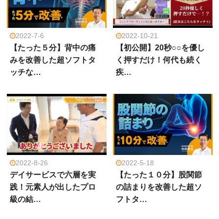
2022-7-6
2022-10-21
【たった５分】背中の痛
【初公開】20秒○○を優し
みを改善した超ソフトタ
く押すだけ！何代も続く
ッチな…
疾…
2022-8-26
2022-5-18
デイサービスで六層を実
【たった１０分】股関節
践！元素人が出したプロ
の詰まりを改善した超ソ
級の結…
フトタ…