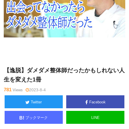
Warning
: Undefined variable $tagname in
/home/kudoken1/godh
堀
and-tsushin.com/public_html/wp-content/themes/side_winder/si
和
ngle.php
on line
26
夫
【逸脱】ダメダメ整体師だったかもしれない人
生を変えた1冊
781
Views
2023-8-4
Twitter
Facebook
ブックマーク
LINE
B!