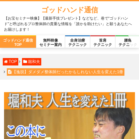
ゴッドハンド通信
【お宝セミナー映像】【最新手技プレゼント】などなど、巷で“ゴッドハン
ド”と呼ばれるプロ整体師の貴重な情報を「誰かを助けたい」と願うあなたへ
お届けします！
ゴッドハンド通信
無料映像
全身治療
首肩
腰痛
TOP
セミナー案内
テクニック
テクニック
テクニック
TOP
堀和夫
【逸脱】ダメダメ整体師だったかもしれない人生を変えた1冊