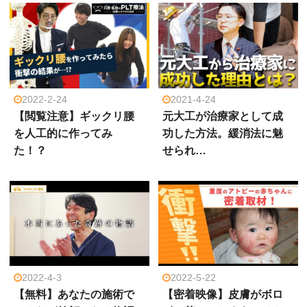
2022-2-24
2021-4-24
【閲覧注意】ギックリ腰
元大工が治療家として成
を人工的に作ってみ
功した方法。緩消法に魅
た！？
せられ…
2022-4-3
2022-5-22
【無料】あなたの施術で
【密着映像】皮膚がボロ