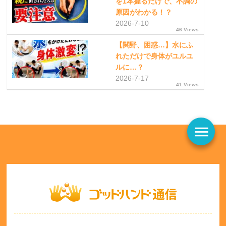
を1本握るだけで、不調の
原因がわかる！？
2026-7-10
46 Views
【関野、困惑…】水にふ
れただけで身体がユルユ
ルに…？
2026-7-17
41 Views
menu