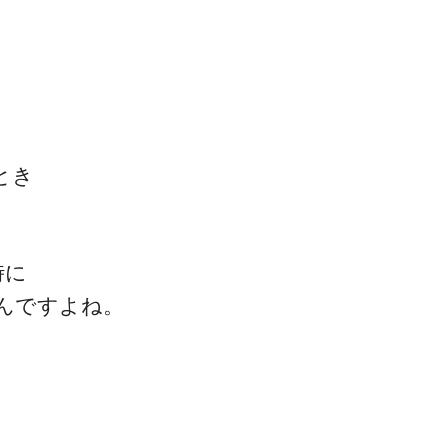
とき
時に
んですよね。