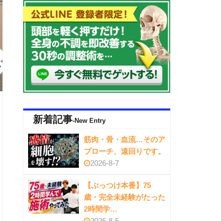
新着記事
-New Entry
筋肉・骨・血流…そのア
プローチ、遠回りです。
2026-8-7
【ぶっつけ本番】75
歳・完全未経験がたった
2時間学…
2026-8-5