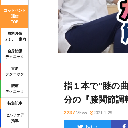
ゴッドハンド
通信
TOP
無料映像
セミナー案内
全身治療
テクニック
Warning
: Undefined variable $tag
首肩
p-content/themes/side_winder/sing
テクニック
指１本で”膝の
腰痛
テクニック
分の『膝関節調
特集記事
2237
2021-1-29
Views
セルフケア
指導
Twitter