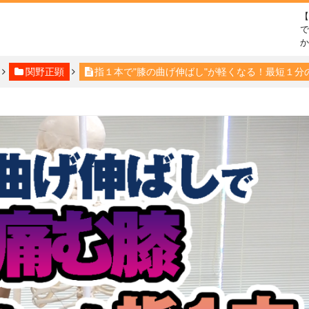
で
関野正顕
指１本で"膝の曲げ伸ばし"が軽くなる！最短１分