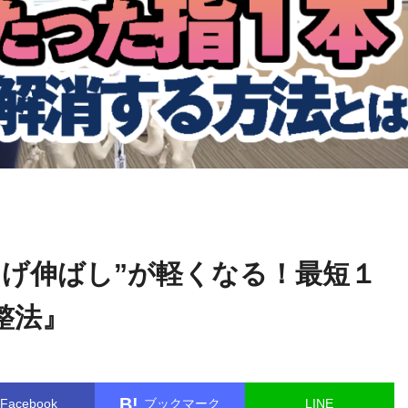
関野
name in
/home/kudoken1/godhand-tsushin.com/public_html/w
正顕
le.php
on line
26
曲げ伸ばし”が軽くなる！最短１
整法』
B!
Facebook
ブックマーク
LINE