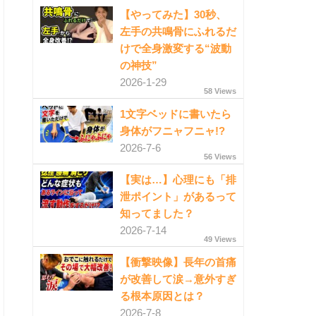
【やってみた】30秒、
左手の共鳴骨にふれるだ
けで全身激変する“波動
の神技”
2026-1-29
58 Views
1文字ベッドに書いたら
身体がフニャフニャ!?
2026-7-6
56 Views
【実は…】心理にも「排
泄ポイント」があるって
知ってました？
2026-7-14
49 Views
【衝撃映像】長年の首痛
が改善して涙→意外すぎ
る根本原因とは？
2026-7-8