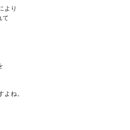
により
れて
。
一流の整体師セミナー
無料映像＆ご案内ページ
を
首・肩テクニック
すよね。