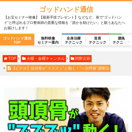
ゴッドハンド通信
【お宝セミナー映像】【最新手技プレゼント】などなど、巷で“ゴッドハン
ド”と呼ばれるプロ整体師の貴重な情報を「誰かを助けたい」と願うあなたへ
お届けします！
ゴッドハンド通信
無料映像
全身治療
首肩
腰痛
TOP
セミナー案内
テクニック
テクニック
テクニック
TOP
火曜・金曜チャンネル
関野正顕
【ビデオ】頭頂骨が"ズズズッ"と動く！"一次呼吸"調整法