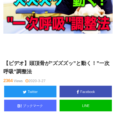
関
Warning
: Undefined variable $tagname in
/home/kudoken1/god
野正
hand-tsushin.com/public_html/wp-content/themes/side_winder/
顕
single.php
on line
26
【ビデオ】頭頂骨が”ズズズッ”と動く！”一次
呼吸”調整法
2364
Views
2020-3-27
Twitter
Facebook
ブックマーク
LINE
B!