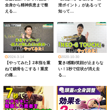
全身から精神疾患まで整
泄ポイント」があるって
える…
知って…
2024-3-14
2020-10-30
【やってみた】2本指を重
驚き/感動/笑顔が止まらな
ねて鎖骨をこする！重度
い！1秒で症状が消え去
の痛…
る…