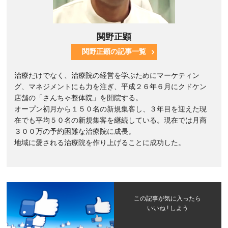
関野正顕
関野正顕の記事一覧
治療だけでなく、治療院の経営を学ぶためにマーケティン
グ、マネジメントにも力を注ぎ、平成２６年６月にクドケン
店舗の「さんちゃ整体院」を開院する。
オープン初月から１５０名の新規集客し、３年目を迎えた現
在でも平均５０名の新規集客を継続している。現在では月商
３００万の予約困難な治療院に成長。
地域に愛される治療院を作り上げることに成功した。
この記事が気に入ったら
いいね ! しよう