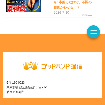
を1本握るだけで、不調の
原因がわかる！？
2026-7-10
45 Views
menu
〒160-0023
東京都新宿区西新宿1丁目21-1
明宝ビル4階