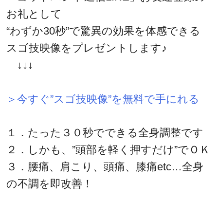
お礼として
“わずか30秒”で驚異の効果を体感できる
スゴ技映像をプレゼントします♪
↓↓↓
＞今すぐ”スゴ技映像”を無料で手にれる
１．たった３０秒でできる全身調整です
２．しかも、”頭部を軽く押すだけ”でＯＫ
３．腰痛、肩こり、頭痛、膝痛etc…全身
の不調を即改善！