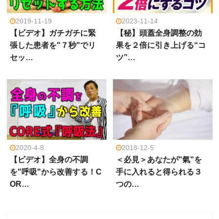
2019-11-19
2023-11-14
【ビデオ】ガチガチに緊
【秘】頭蓋全身調整の効
張した患者を"７秒"でリ
果を２倍に引き上げる“コ
セッ…
ツ”…
2020-4-8
2018-12-5
【ビデオ】全身の不調
＜必見＞あなたが"氣"を
を"呼吸"から改善する！C
手に入れると得られる３
OR…
つの…