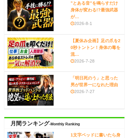
”とある音”を鳴らすだけ
身体が変わる!?最強武器
が…
2026-8-1
【夏休み企画】足の爪を2
0秒トントン！身体の毒を
流…
2026-7-28
「明日死のう」と思った
男が世界一になれた理由
2026-7-27
月間ランキング
-Monthly Ranking
1文字ベッドに書いたら身