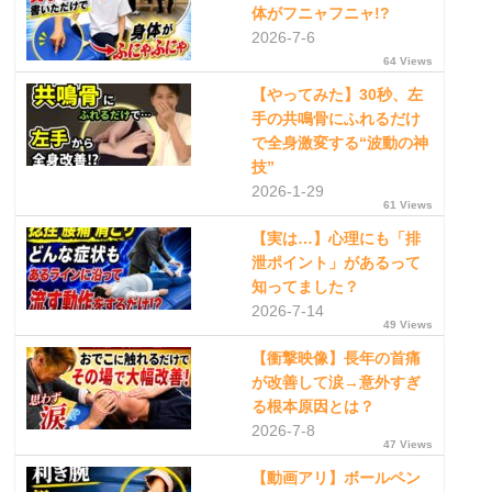
体がフニャフニャ!?
2026-7-6
64 Views
【やってみた】30秒、左
手の共鳴骨にふれるだけ
で全身激変する“波動の神
技”
2026-1-29
61 Views
【実は…】心理にも「排
泄ポイント」があるって
知ってました？
2026-7-14
49 Views
【衝撃映像】長年の首痛
が改善して涙→意外すぎ
る根本原因とは？
2026-7-8
47 Views
【動画アリ】ボールペン