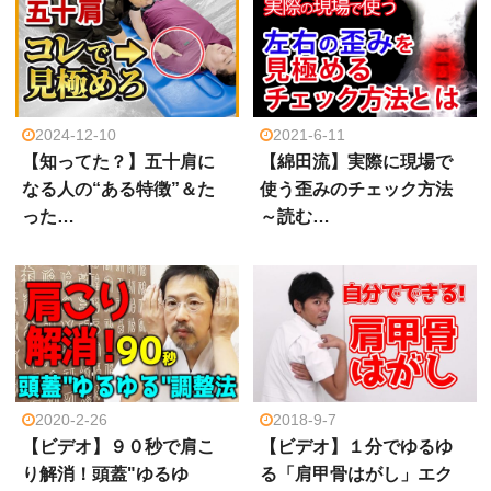
2024-12-10
2021-6-11
【知ってた？】五十肩に
【綿田流】実際に現場で
なる人の“ある特徴”＆た
使う歪みのチェック方法
った…
～読む…
2020-2-26
2018-9-7
【ビデオ】９０秒で肩こ
【ビデオ】１分でゆるゆ
り解消！頭蓋"ゆるゆ
る「肩甲骨はがし」エク