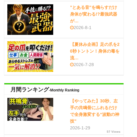
”とある音”を鳴らすだけ
身体が変わる!?最強武器
が…
2026-8-1
【夏休み企画】足の爪を2
0秒トントン！身体の毒を
流…
2026-7-28
月間ランキング
-Monthly Ranking
【やってみた】30秒、左
手の共鳴骨にふれるだけ
で全身激変する“波動の神
技”
2026-1-29
57 Views