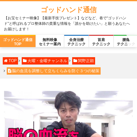
ゴッドハンド通信
【お宝セミナー映像】【最新手技プレゼント】などなど、巷で“ゴッドハン
ド”と呼ばれるプロ整体師の貴重な情報を「誰かを助けたい」と願うあなたへ
お届けします！
ゴッドハンド通信
無料映像
全身治療
首肩
腰痛
TOP
セミナー案内
テクニック
テクニック
テクニック
TOP
火曜・金曜チャンネル
関野正顕
脳の血流を調整して立ちくらみを防ぐ３つの秘策