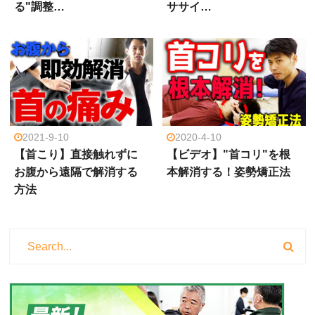
る"調整…
ササイ…
2021-9-10
2020-4-10
【首こり】直接触れずに
【ビデオ】"首コリ"を根
お腹から遠隔で解消する
本解消する！姿勢矯正法
方法