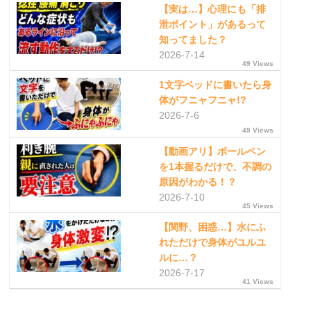
【実は…】心理にも「排
泄ポイント」があるって
知ってました？
2026-7-14
49 Views
1文字ベッドに書いたら身
体がフニャフニャ!?
2026-7-6
49 Views
【動画アリ】ボールペン
を1本握るだけで、不調の
原因がわかる！？
2026-7-10
45 Views
【関野、困惑…】水にふ
れただけで身体がユルユ
ルに…？
2026-7-17
41 Views