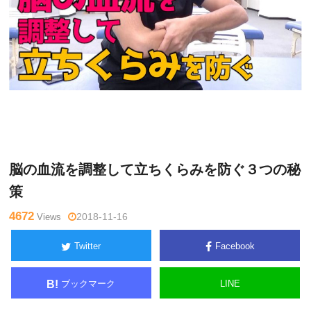
関
Warning
: Undefined variable $tagname in
/home/kudoken1/god
野正
hand-tsushin.com/public_html/wp-content/themes/side_winder/
顕
single.php
on line
26
脳の血流を調整して立ちくらみを防ぐ３つの秘
策
4672
Views
2018-11-16
Twitter
Facebook
ブックマーク
LINE
B!