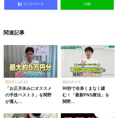
ブックマーク
LINE
B!
関連記事
2017-12-26
2019-3-5
「お正月休みにオススメ
90秒で全身くまなく緩
の手技ベスト３」を関野
む！「最新PNS療法」を
が選ん…
関野…