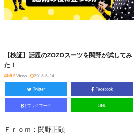
関
Warning
: Undefined variable $tagname in
/home/kudoken1/god
野正
hand-tsushin.com/public_html/wp-content/themes/side_winder/
顕
single.php
on line
26
【検証】話題のZOZOスーツを関野が試してみ
た！
4592
Views
2018-6-24
Twitter
Facebook
ブックマーク
LINE
B!
Ｆｒｏｍ：関野正顕