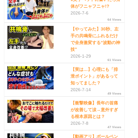
体がフニャフニャ!?
2026-7-6
64 Views
【やってみた】30秒、左
手の共鳴骨にふれるだけ
で全身激変する“波動の神
技”
2026-1-29
61 Views
【実は…】心理にも「排
泄ポイント」があるって
知ってました？
2026-7-14
49 Views
【衝撃映像】長年の首痛
が改善して涙→意外すぎ
る根本原因とは？
2026-7-8
47 Views
【動画アリ】ボールペン