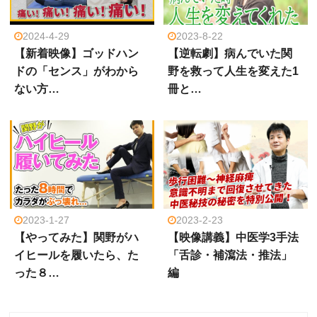
2024-4-29
2023-8-22
【新着映像】ゴッドハン
【逆転劇】病んでいた関
ドの「センス」がわから
野を救って人生を変えた1
ない方…
冊と…
2023-1-27
2023-2-23
【やってみた】関野がハ
【映像講義】中医学3手法
イヒールを履いたら、た
「舌診・補瀉法・推法」
った８…
編