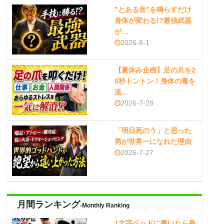
”とある音”を鳴らすだけ
身体が変わる!?最強武器
が…
2026-8-1
【夏休み企画】足の爪を2
0秒トントン！身体の毒を
流…
2026-7-28
「明日死のう」と思った
男が世界一になれた理由
2026-7-27
月間ランキング
-Monthly Ranking
1文字ベッドに書いたら身