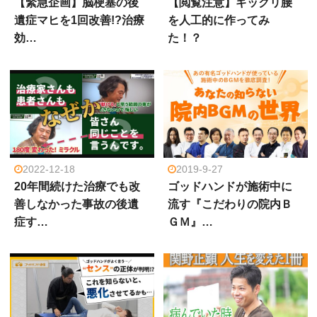
【緊急企画】脳梗塞の後
【閲覧注意】ギックリ腰
遺症マヒを1回改善!?治療
を人工的に作ってみ
効…
た！？
2022-12-18
2019-9-27
20年間続けた治療でも改
ゴッドハンドが施術中に
善しなかった事故の後遺
流す『こだわりの院内Ｂ
症す…
ＧＭ』…