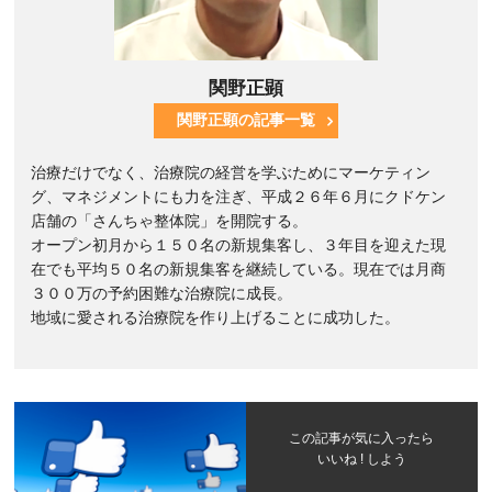
関野正顕
関野正顕の記事一覧
治療だけでなく、治療院の経営を学ぶためにマーケティン
グ、マネジメントにも力を注ぎ、平成２６年６月にクドケン
店舗の「さんちゃ整体院」を開院する。
オープン初月から１５０名の新規集客し、３年目を迎えた現
在でも平均５０名の新規集客を継続している。現在では月商
３００万の予約困難な治療院に成長。
地域に愛される治療院を作り上げることに成功した。
この記事が気に入ったら
いいね ! しよう