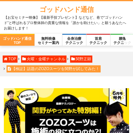
ゴッドハンド通信
【お宝セミナー映像】【最新手技プレゼント】などなど、巷で“ゴッドハン
ド”と呼ばれるプロ整体師の貴重な情報を「誰かを助けたい」と願うあなたへ
お届けします！
ゴッドハンド通信
無料映像
全身治療
首肩
腰痛
TOP
セミナー案内
テクニック
テクニック
テクニック
TOP
火曜・金曜チャンネル
関野正顕
【検証】話題のZOZOスーツを関野が試してみた！