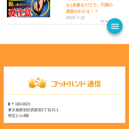
を1本握るだけで、不調の
原因がわかる！？
2026-7-10
45 Views
menu
〒160-0023
東京都新宿区西新宿1丁目21-1
明宝ビル4階