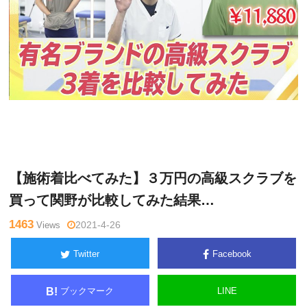
関
Warning
: Undefined variable $tagname in
/home/kudoken1/god
野正
hand-tsushin.com/public_html/wp-content/themes/side_winder/
顕
single.php
on line
26
【施術着比べてみた】３万円の高級スクラブを
買って関野が比較してみた結果…
1463
Views
2021-4-26
Twitter
Facebook
ブックマーク
LINE
B!