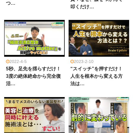
つ…
叩くだけ…
2022-4-5
2023-2-10
5秒、足先を揺らすだけ！
“スイッチ”を押すだけ！
3度の絶体絶命から完全復
人生を根本から変える方
活…
法は…