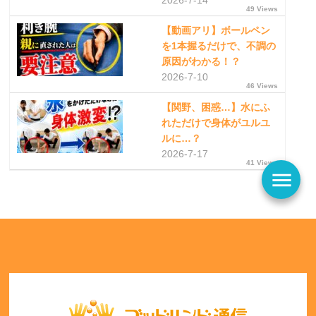
2026-7-14
49 Views
【動画アリ】ボールペン
を1本握るだけで、不調の
原因がわかる！？
2026-7-10
46 Views
【関野、困惑…】水にふ
れただけで身体がユルユ
ルに…？
2026-7-17
41 Views
menu