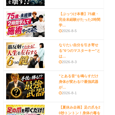
【ぶっつけ本番】75歳・
完全未経験がたった2時間
学…
2026-8-5
なりたい自分を引き寄せ
る”6つのマスターキー”と
は…
2026-8-3
”とある音”を鳴らすだけ
身体が変わる!?最強武器
が…
2026-8-1
【夏休み企画】足の爪を2
0秒トントン！身体の毒を