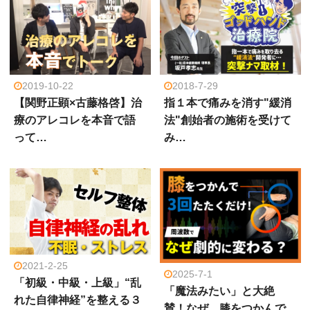
2019-10-22
2018-7-29
【関野正顕×古藤格啓】治
指１本で痛みを消す"緩消
療のアレコレを本音で語
法"創始者の施術を受けて
って…
み…
2021-2-25
2025-7-1
「初級・中級・上級」“乱
「魔法みたい」と大絶
れた自律神経”を整える３
賛！なぜ、膝をつかんで