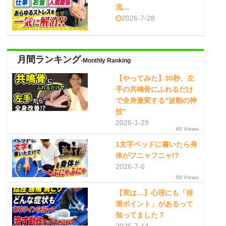
流…
2026-7-28
月間ランキング
-Monthly Ranking
【やってみた】30秒、左
手の共鳴骨にふれるだけ
で全身激変する“波動の神
技”
2026-1-29
60 Views
1文字ベッドに書いたら身
体がフニャフニャ!?
2026-7-6
50 Views
【実は…】心理にも「排
泄ポイント」があるって
知ってました？