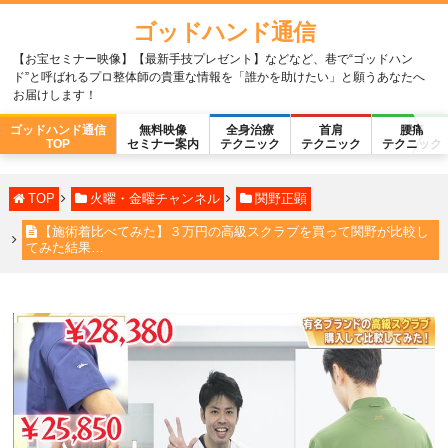
ゴッドハンド通信
【お宝セミナー映像】【最新手技プレゼント】などなど、巷で“ゴッドハン
ド”と呼ばれるプロ整体師の貴重な情報を「誰かを助けたい」と願うあなたへ
お届けします！
ゴッドハンド通信
無料映像
全身治療
首肩
腰痛
TOP
セミナー案内
テクニック
テクニック
テクニック
TOP
火曜・金曜チャンネル
関野正顕
【施術着比べてみた】３万円の高級スクラブを買って関野が比較し
てみた結果…