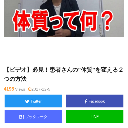
関
Warning
: Undefined variable $tagname in
/home/kudoken1/god
野正
hand-tsushin.com/public_html/wp-content/themes/side_winder/
顕
single.php
on line
26
【ビデオ】必見！患者さんの”体質”を変える２
つの方法
4195
Views
2017-12-5
Twitter
Facebook
ブックマーク
LINE
B!