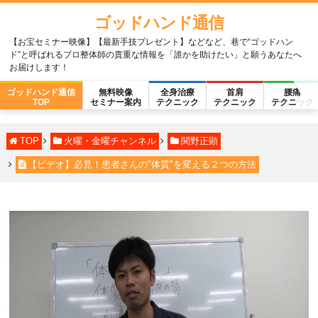
ゴッドハンド通信
【お宝セミナー映像】【最新手技プレゼント】などなど、巷で“ゴッドハン
ド”と呼ばれるプロ整体師の貴重な情報を「誰かを助けたい」と願うあなたへ
お届けします！
ゴッドハンド通信
無料映像
全身治療
首肩
腰痛
TOP
セミナー案内
テクニック
テクニック
テクニック
TOP
火曜・金曜チャンネル
関野正顕
【ビデオ】必見！患者さんの"体質"を変える２つの方法