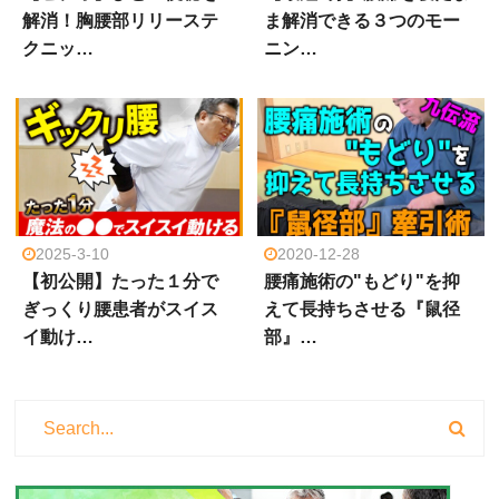
解消！胸腰部リリーステ
ま解消できる３つのモー
クニッ…
ニン…
2025-3-10
2020-12-28
【初公開】たった１分で
腰痛施術の"もどり"を抑
ぎっくり腰患者がスイス
えて長持ちさせる『鼠径
イ動け…
部』…