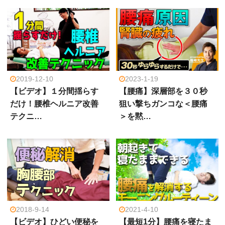
2019-12-10
2023-1-19
【ビデオ】１分間揺らす
【腰痛】深層部を３０秒
だけ！腰椎ヘルニア改善
狙い撃ちガンコな＜腰痛
テクニ…
＞を黙…
2018-9-14
2021-4-10
【ビデオ】ひどい便秘を
【最短1分】腰痛を寝たま