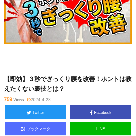
関
Warning
: Undefined variable $tagname in
/home/kudoken1/god
野正
hand-tsushin.com/public_html/wp-content/themes/side_winder/
顕
single.php
on line
26
【即効】３秒でぎっくり腰を改善！ホントは教
えたくない裏技とは？
759
Views
2024-4-23
Twitter
Facebook
ブックマーク
LINE
B!