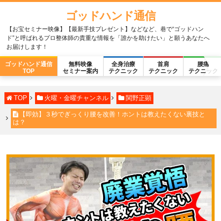
ゴッドハンド通信
【お宝セミナー映像】【最新手技プレゼント】などなど、巷で“ゴッドハン
ド”と呼ばれるプロ整体師の貴重な情報を「誰かを助けたい」と願うあなたへ
お届けします！
ゴッドハンド通信
無料映像
全身治療
首肩
腰痛
TOP
セミナー案内
テクニック
テクニック
テクニック
TOP
火曜・金曜チャンネル
関野正顕
【即効】３秒でぎっくり腰を改善！ホントは教えたくない裏技と
は？