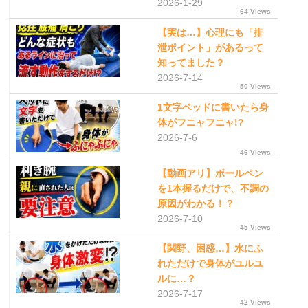
2026-1-29
64 Views
【実は…】心理にも「排
泄ポイント」があるって
知ってました？
2026-7-14
50 Views
1文字ベッドに書いたら身
体がフニャフニャ!?
2026-7-6
46 Views
【動画アリ】ボールペン
を1本握るだけで、不調の
原因がわかる！？
2026-7-10
45 Views
【関野、困惑…】水にふ
れただけで身体がユルユ
ルに…？
2026-7-17
42 Views