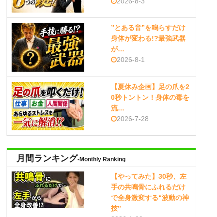
2026-8-3
”とある音”を鳴らすだけ
身体が変わる!?最強武器
が…
2026-8-1
【夏休み企画】足の爪を2
0秒トントン！身体の毒を
流…
2026-7-28
月間ランキング
-Monthly Ranking
【やってみた】30秒、左
手の共鳴骨にふれるだけ
で全身激変する“波動の神
技”