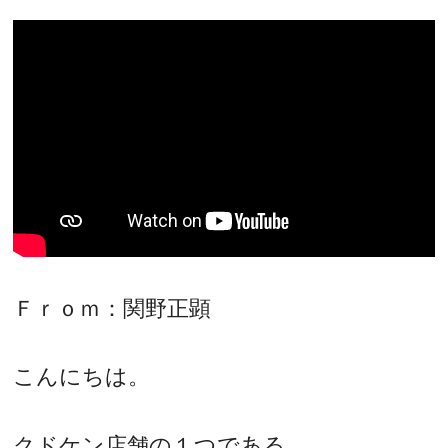
Ｆｒｏｍ：関野正顕
こんにちは。
クドケン店舗の１つである