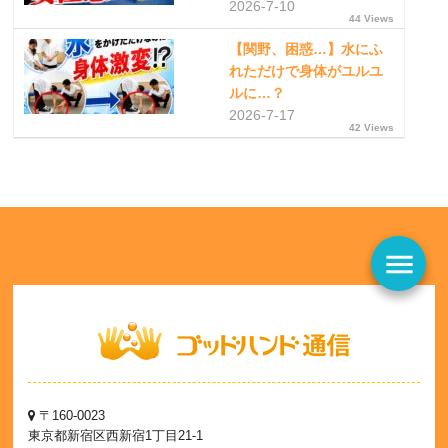
2026-7-10
44 Views
【関野、困惑…】水にふ
れただけで身体がユルユ
ルに…？
2026-7-17
42 Views
menu
〒160-0023
東京都新宿区西新宿1丁目21-1