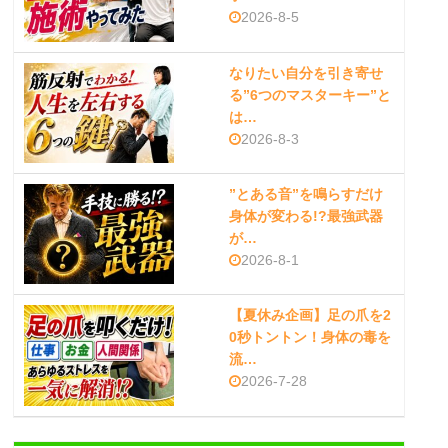
2026-8-5
なりたい自分を引き寄せ
る”6つのマスターキー”と
は…
2026-8-3
”とある音”を鳴らすだけ
身体が変わる!?最強武器
が…
2026-8-1
【夏休み企画】足の爪を2
0秒トントン！身体の毒を
流…
2026-7-28