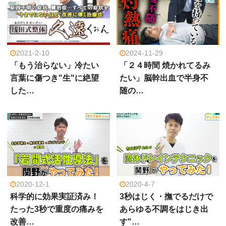
2021-2-10
2024-11-29
「もう治らない」冷たい
「２４時間 焼かれてるみ
言葉に傷つき"生"に絶望
たい」脳幹出血で半身不
した…
随の…
2020-12-1
2020-4-7
科学的に効果実証済み！
3秒はじく・撫でるだけで
たった3秒で重度の痛みを
あらゆる不調をはじき出
改善…
す"…