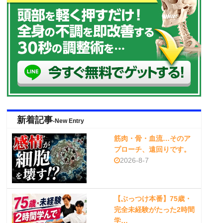
新着記事
-New Entry
筋肉・骨・血流…そのア
プローチ、遠回りです。
2026-8-7
【ぶっつけ本番】75歳・
完全未経験がたった2時間
学…