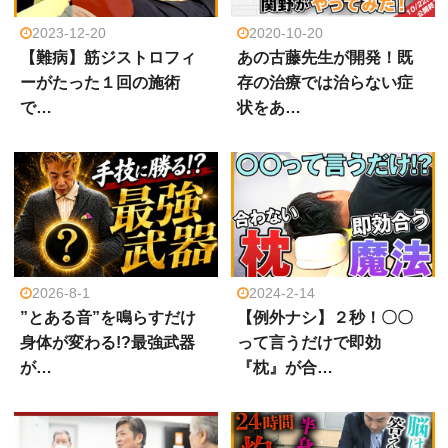
2023-12-20
2020-10-20
【難病】筋ジストロフィ
あの古藤先生が開発！既
ーがたった１回の施術
存の治療では治らない症
で…
状をあ…
2026-8-1
2024-2-14
”とある音”を鳴らすだけ
【例外ナシ】２秒！〇〇
身体が変わる!?最強武器
って言うだけで即効
が…
『枕』が合…