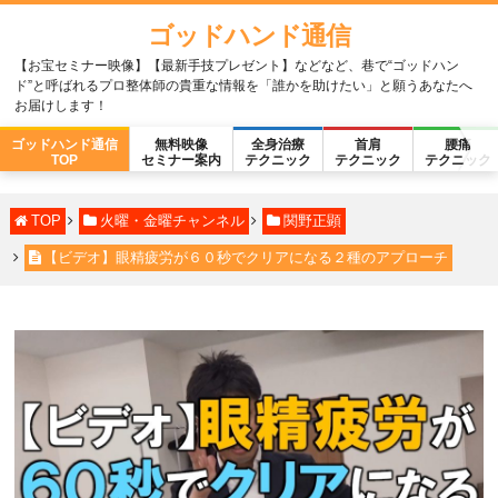
ゴッドハンド通信
【お宝セミナー映像】【最新手技プレゼント】などなど、巷で“ゴッドハン
ド”と呼ばれるプロ整体師の貴重な情報を「誰かを助けたい」と願うあなたへ
お届けします！
ゴッドハンド通信
無料映像
全身治療
首肩
腰痛
TOP
セミナー案内
テクニック
テクニック
テクニック
TOP
火曜・金曜チャンネル
関野正顕
【ビデオ】眼精疲労が６０秒でクリアになる２種のアプローチ