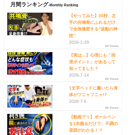
月間ランキング
-Monthly Ranking
【やってみた】30秒、左
手の共鳴骨にふれるだけ
で全身激変する“波動の神
技”
2026-1-29
64 Views
【実は…】心理にも「排
泄ポイント」があるって
知ってました？
2026-7-14
49 Views
1文字ベッドに書いたら身
体がフニャフニャ!?
2026-7-6
46 Views
【動画アリ】ボールペン
を1本握るだけで、不調の
原因がわかる！？