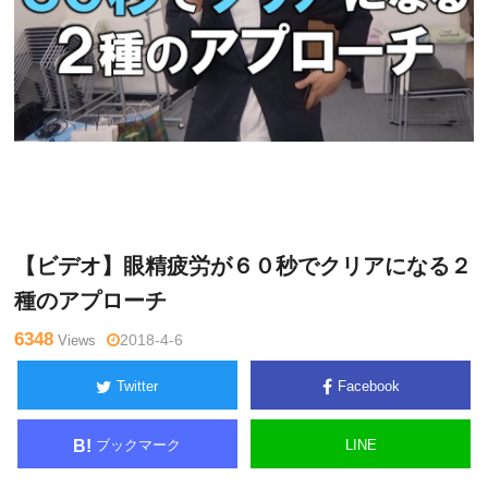
関
Warning
: Undefined variable $tagname in
/home/kudoken1/god
野正
hand-tsushin.com/public_html/wp-content/themes/side_winder/
顕
single.php
on line
26
【ビデオ】眼精疲労が６０秒でクリアになる２
種のアプローチ
6348
Views
2018-4-6
Twitter
Facebook
ブックマーク
LINE
B!