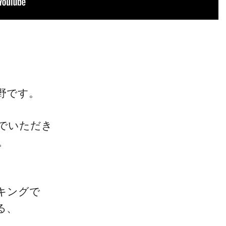
野です。
でいただき
。
キングで
る、