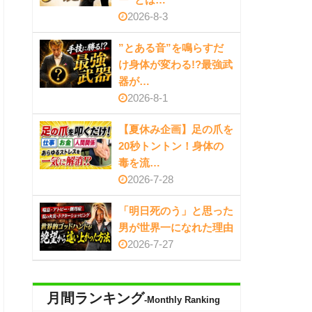
2026-8-3
”とある音”を鳴らすだ
け身体が変わる!?最強武
器が…
2026-8-1
【夏休み企画】足の爪を
20秒トントン！身体の
毒を流…
2026-7-28
「明日死のう」と思った
男が世界一になれた理由
2026-7-27
月間ランキング
-Monthly Ranking