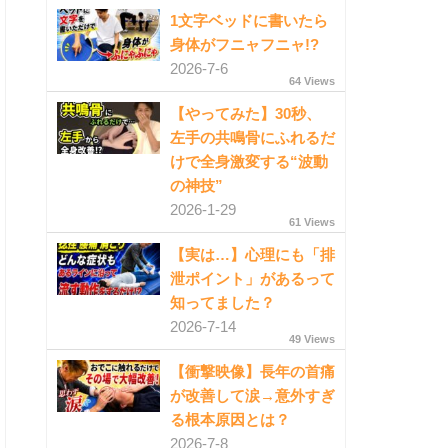
1文字ベッドに書いたら
身体がフニャフニャ!?
2026-7-6
64 Views
【やってみた】30秒、
左手の共鳴骨にふれるだ
けで全身激変する“波動
の神技”
2026-1-29
61 Views
【実は…】心理にも「排
泄ポイント」があるって
知ってました？
2026-7-14
49 Views
【衝撃映像】長年の首痛
が改善して涙→意外すぎ
る根本原因とは？
2026-7-8