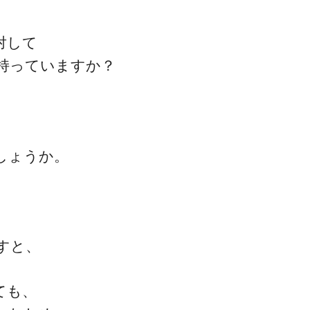
対して
持っていますか？
一流の整体師セミナー
無料映像＆ご案内ページ
しょうか。
首・肩テクニック
すと、
ても、