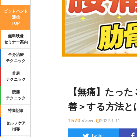
ゴッドハンド
通信
TOP
無料映像
セミナー案内
全身治療
テクニック
Warning
: Undefined variable $tag
首肩
p-content/themes/side_winder/sing
テクニック
【無痛】たった
腰痛
テクニック
善＞する方法と
特集記事
1570
2022-1-11
Views
セルフケア
指導
Twitter