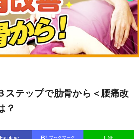
関野
name in
/home/kudoken1/godhand-tsushin.com/public_html/w
正顕
le.php
on line
26
３ステップで肋骨から＜腰痛改
は？
B!
Facebook
ブックマーク
LINE