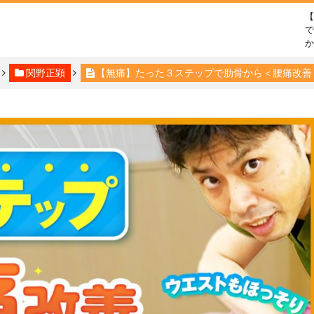
で
関野正顕
【無痛】たった３ステップで肋骨から＜腰痛改善