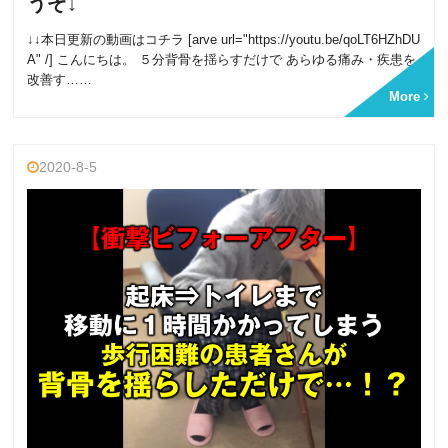
うぞ↓
↓↓本日更新の動画はコチラ [arve url="https://youtu.be/qoLT6HZhDU
A" /] こんにちは。 ５分背骨を揺らすだけで あらゆる痛み・疾患を
改善す……
More
2020-8-5