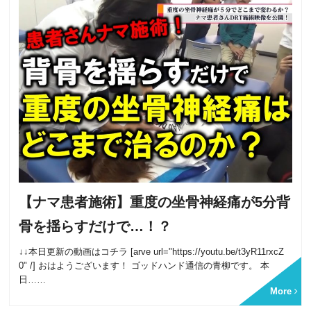
【ナマ患者施術】重度の坐骨神経痛が5分背
骨を揺らすだけで…！？
↓↓本日更新の動画はコチラ [arve url="https://youtu.be/t3yR11rxcZ
0" /] おはようございます！ ゴッドハンド通信の青柳です。 本
日……
More