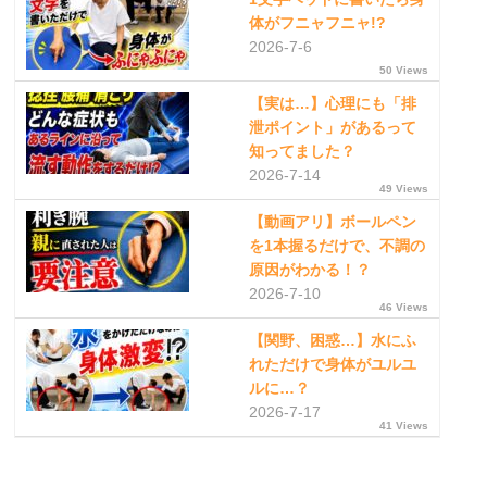
体がフニャフニャ!?
2026-7-6
50 Views
【実は…】心理にも「排
泄ポイント」があるって
知ってました？
2026-7-14
49 Views
【動画アリ】ボールペン
を1本握るだけで、不調の
原因がわかる！？
2026-7-10
46 Views
【関野、困惑…】水にふ
れただけで身体がユルユ
ルに…？
2026-7-17
41 Views