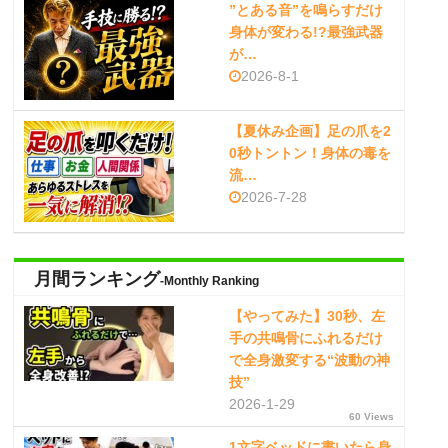
”とある音”を鳴らすだけ
身体が変わる!?最強武器
が…
2026-8-1
【夏休み企画】足の爪を2
0秒トントン！身体の毒を
流…
2026-7-28
月間ランキング
-Monthly Ranking
【やってみた】30秒、左
手の共鳴骨にふれるだけ
で全身激変する“波動の神
技”
2026-1-29
60 Views
1文字ベッドに書いたら身