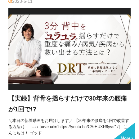
2023-5-11
【実録】背骨を揺らすだけで30年来の腰痛
が1回で!?
＼本日の新着動画をお届けします／ 【30年来の腰痛を1回で改善す
る方法↓】 ↓↓↓ [arve url="https://youtu.be/CArEUXR6yvs" /] こ
んにちは！ ゴッド……
More