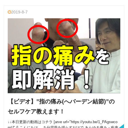
2019-8-7
【ビデオ】”指の痛み(へバーデン結節)”の
セルフケア教えます！
↓↓本日更新の動画はコチラ [arve url="https://youtu.be/1_PAgswco
mU" /] こんにちは。 ５分背骨を揺らすだけで あらゆる痛み・疾患