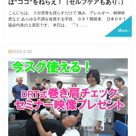
は”ココ”をねらえ！（セルフケアもあり↓）
こんにちは。 ５分背骨を揺らすだけで 痛み、アレルギー、精神疾
患など あらゆる不調を改善する手技、 ＤＲＴ開発者、 日本ＤＲＴ
協会代表の上原宏です。 本日は、 「"１……
More
2019-2-20