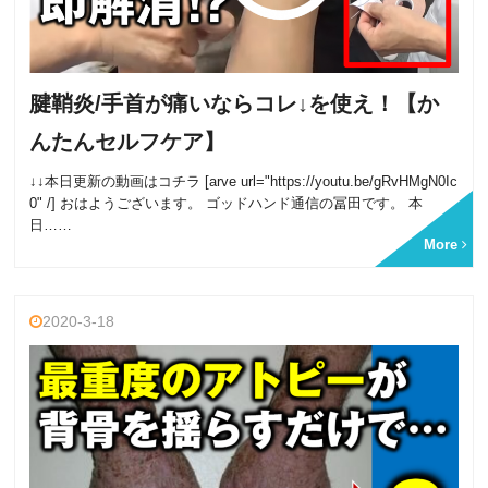
腱鞘炎/手首が痛いならコレ↓を使え！【か
んたんセルフケア】
↓↓本日更新の動画はコチラ [arve url="https://youtu.be/gRvHMgN0Ic
0" /] おはようございます。 ゴッドハンド通信の冨田です。 本
日……
More
2020-3-18