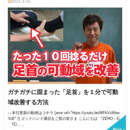
2021-3-10
ガチガチに固まった「足首」を１分で可動
域改善する方法
↓↓本日更新の動画はコチラ [arve url="https://youtu.be/MFkVuWws
YuE" /] ゴッドハンド通信をご覧の皆さま こんにちは 『ZERO－G
TO……
More