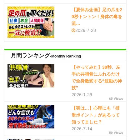
【夏休み企画】足の爪を2
0秒トントン！身体の毒を
流…
2026-7-28
月間ランキング
-Monthly Ranking
【やってみた】30秒、左
手の共鳴骨にふれるだけ
で全身激変する“波動の神
技”
2026-1-29
65 Views
【実は…】心理にも「排
泄ポイント」があるって
知ってました？
2026-7-14
50 Views