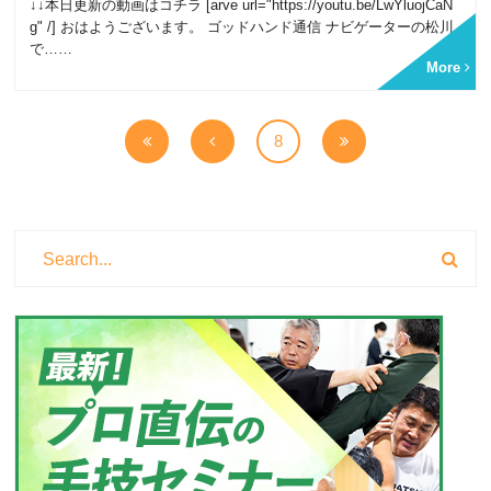
↓↓本日更新の動画はコチラ [arve url="https://youtu.be/LwYluojCaN
g" /] おはようございます。 ゴッドハンド通信 ナビゲーターの松川
で……
More
8