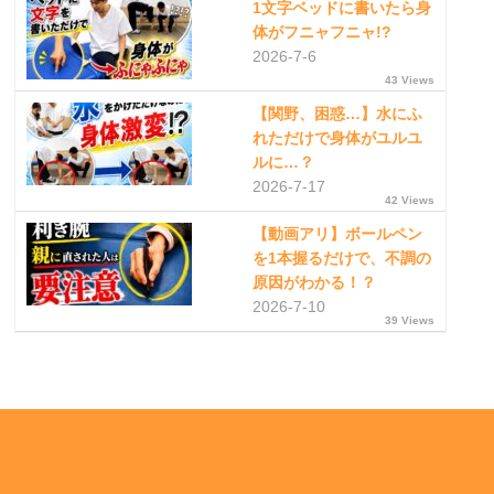
1文字ベッドに書いたら身
体がフニャフニャ!?
2026-7-6
43 Views
【関野、困惑…】水にふ
れただけで身体がユルユ
ルに…？
2026-7-17
42 Views
【動画アリ】ボールペン
を1本握るだけで、不調の
原因がわかる！？
2026-7-10
39 Views