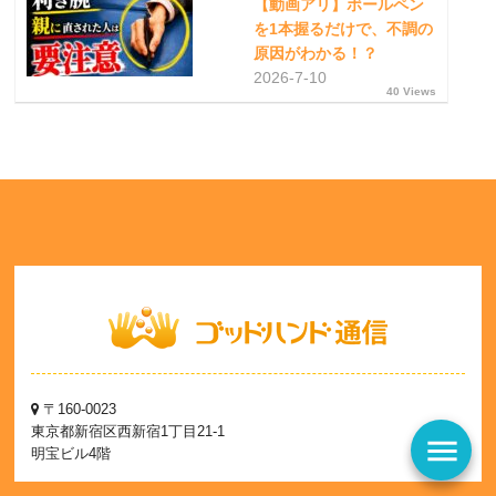
【動画アリ】ボールペン
を1本握るだけで、不調の
原因がわかる！？
2026-7-10
40 Views
〒160-0023
東京都新宿区西新宿1丁目21-1
menu
明宝ビル4階