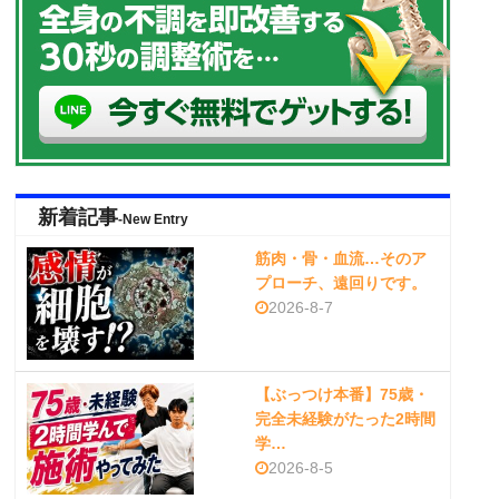
新着記事
-New Entry
筋肉・骨・血流…そのア
プローチ、遠回りです。
2026-8-7
【ぶっつけ本番】75歳・
完全未経験がたった2時間
学…
2026-8-5