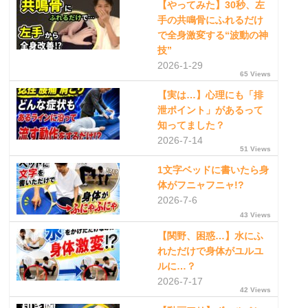
【やってみた】30秒、左
手の共鳴骨にふれるだけ
で全身激変する“波動の神
技”
2026-1-29
65 Views
【実は…】心理にも「排
泄ポイント」があるって
知ってました？
2026-7-14
51 Views
1文字ベッドに書いたら身
体がフニャフニャ!?
2026-7-6
43 Views
【関野、困惑…】水にふ
れただけで身体がユルユ
ルに…？
2026-7-17
42 Views