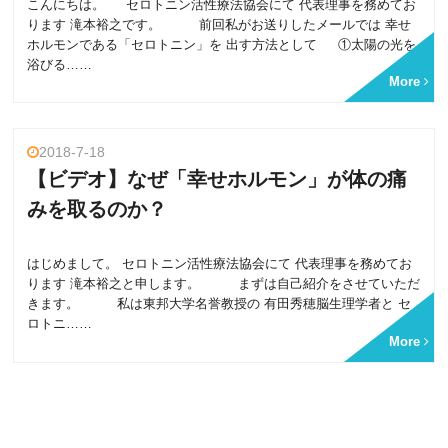
こんにちは。 セロトニン活性療法協会にて 代表理事を務めてお
ります 滝本裕之です。 前回私がお送りしたメールでは 幸せ
ホルモンである「セロトニン」を 出す方法として ①太陽の光を
浴びる……
More
2018-7-18
【ビデオ】なぜ「幸せホルモン」が体の痛
みを取るのか？
はじめまして。 セロトニン活性療法協会にて 代表理事を務めてお
ります 滝本裕之と申します。 まずは自己紹介をさせていただ
きます。 私は東邦大学名誉教授の 有田秀穂脳生理学者と セ
ロトニ……
More