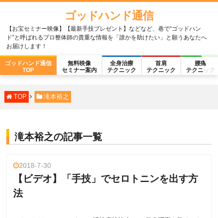
ゴッドハンド通信
【お宝セミナー映像】【最新手技プレゼント】などなど、巷で“ゴッドハン
ド”と呼ばれるプロ整体師の貴重な情報を「誰かを助けたい」と願うあなたへ
お届けします！
ゴッドハンド通信
無料映像
全身治療
首肩
腰痛
TOP
セミナー案内
テクニック
テクニック
テクニック
TOP
滝本裕之
滝本裕之の記事一覧
2018-7-30
【ビデオ】「手技」でセロトニンを出す方
法