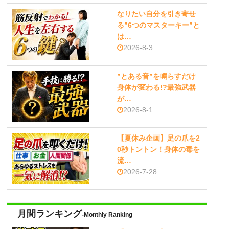
なりたい自分を引き寄せ
る”6つのマスターキー”と
は…
2026-8-3
”とある音”を鳴らすだけ
身体が変わる!?最強武器
が…
2026-8-1
【夏休み企画】足の爪を2
0秒トントン！身体の毒を
流…
2026-7-28
月間ランキング
-Monthly Ranking