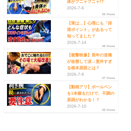
体がフニャフニャ!?
2026-7-6
56 Views
【実は…】心理にも「排
泄ポイント」があるって
知ってました？
2026-7-14
49 Views
【衝撃映像】長年の首痛
が改善して涙→意外すぎ
る根本原因とは？
2026-7-8
47 Views
【動画アリ】ボールペン
を1本握るだけで、不調の
原因がわかる！？
2026-7-10
45 Views