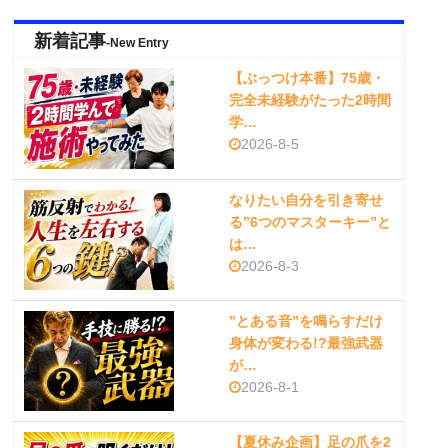
新着記事
-New Entry
【ぶっつけ本番】75歳・
完全未経験がたった2時間
学…
2026-8-5
なりたい自分を引き寄せ
る”6つのマスターキー”と
は…
2026-8-3
”とある音”を鳴らすだけ
身体が変わる!?最強武器
が…
2026-8-1
【夏休み企画】足の爪を2