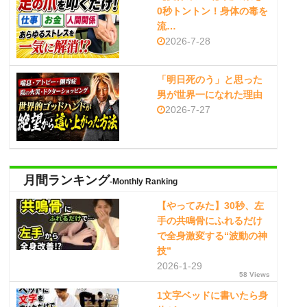
0秒トントン！身体の毒を
流…
2026-7-28
「明日死のう」と思った
男が世界一になれた理由
2026-7-27
月間ランキング
-Monthly Ranking
【やってみた】30秒、左
手の共鳴骨にふれるだけ
で全身激変する“波動の神
技”
2026-1-29
58 Views
1文字ベッドに書いたら身