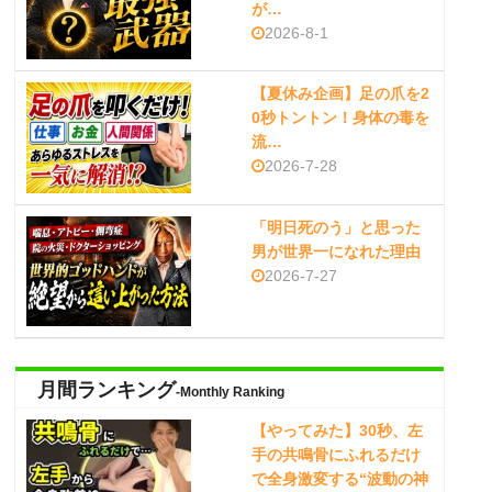
が…
2026-8-1
【夏休み企画】足の爪を2
0秒トントン！身体の毒を
流…
2026-7-28
「明日死のう」と思った
男が世界一になれた理由
2026-7-27
月間ランキング
-Monthly Ranking
【やってみた】30秒、左
手の共鳴骨にふれるだけ
で全身激変する“波動の神