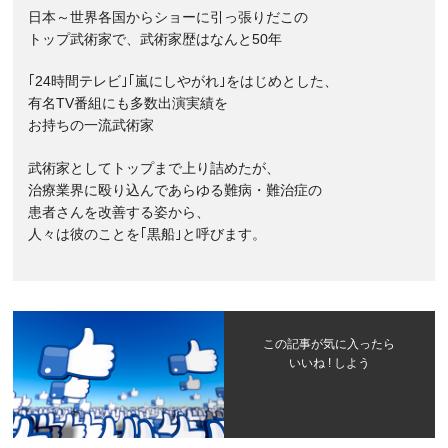
日本～世界各国からショーに引っ張りだこの
トップ武術家で、武術家歴はなんと50年
｢24時間テレビ｣｢嵐にしやがれ｣をはじめとした、
有名TV番組にも多数出演実績を
お持ちの一流武術家
武術家としてトップまで上り詰めたが、
治療業界に殴り込んであらゆる難病・難治症の
患者さんを改善する姿から、
人々は彼のことを｢黒船｣と呼びます。
この記事が気に入ったら
いいね ! しよう