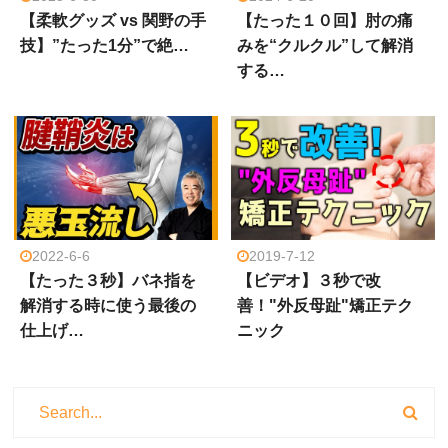
【柔軟グッズ vs 関野の手
【たった１０回】肘の痛
技】”たった1分”で絶…
みを“クルクル”して解消
する…
2022-6-6
2019-7-12
【たった３秒】バネ指を
【ビデオ】３秒で改
解消する時に使う最後の
善！"外反母趾"矯正テク
仕上げ…
ニック