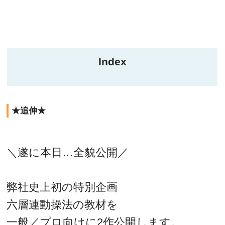
Index
★追伸★
＼遂に本日…全貌公開／
弊社史上初の特別企画
六層連動操法の教材を
一般／プロ向けに2作公開します。