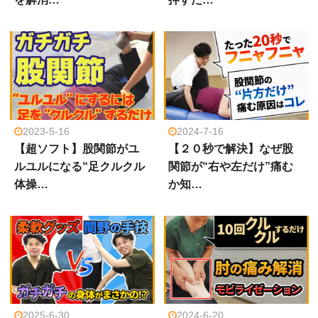
2023-5-16
2024-7-16
【超ソフト】股関節がユ
【２０秒で解決】なぜ股
ルユルになる“足クルクル
関節が“右や左だけ”痛む
体操…
か知…
2025-6-30
2024-6-20