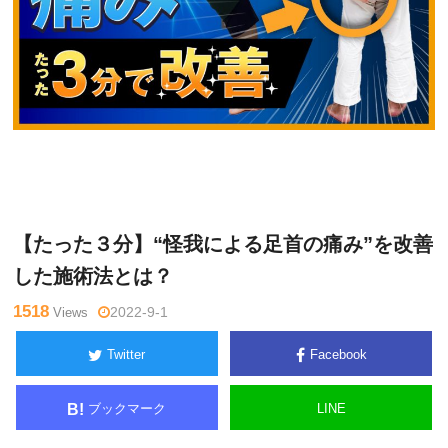
小
Warning
: Undefined variable $tagname in
/home/kudoken1/go
沢真
dhand-tsushin.com/public_html/wp-content/themes/side_wind
太郎
er/single.php
on line
26
【たった３分】“怪我による足首の痛み”を改善
した施術法とは？
1518
Views
2022-9-1
Twitter
Facebook
ブックマーク
LINE
B!