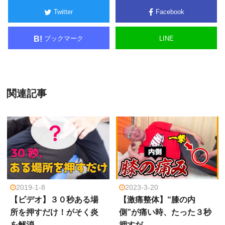
Twitter
Facebook
ブックマーク
LINE
B!
関連記事
2019-1-8
2023-3-20
【ビデオ】３０秒ある場
【激痛整体】“膝の内
所を押すだけ！がそく炎
側”が痛い時、たった３秒
を解消…
押すだ…