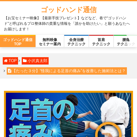
ゴッドハンド通信
【お宝セミナー映像】【最新手技プレゼント】などなど、巷で“ゴッドハン
ド”と呼ばれるプロ整体師の貴重な情報を「誰かを助けたい」と願うあなたへ
お届けします！
ゴッドハンド通信
無料映像
全身治療
首肩
腰痛
TOP
セミナー案内
テクニック
テクニック
テクニック
TOP
小沢真太郎
【たった３分】“怪我による足首の痛み”を改善した施術法とは？