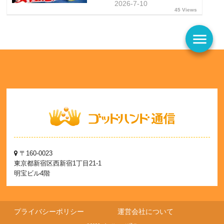
2026-7-10
45 Views
menu
〒160-0023
東京都新宿区西新宿1丁目21-1
明宝ビル4階
プライバシーポリシー
運営会社について