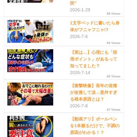
技”
2026-1-29
58 Views
1文字ベッドに書いたら身
体がフニャフニャ!?
2026-7-6
55 Views
【実は…】心理にも「排
泄ポイント」があるって
知ってました？
2026-7-14
49 Views
【衝撃映像】長年の首痛
が改善して涙→意外すぎ
る根本原因とは？
2026-7-8
47 Views
【動画アリ】ボールペン
を1本握るだけで、不調の
原因がわかる！？