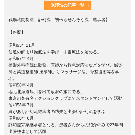
米澤浩の記事一覧
戦場武闘制法 訃幻流 初伝らせんそう流 継承者】
【略歴】
昭和53年11月
仙道の師より操氣法を学び、手当療法を始める。
昭和57年 4月
整形外科病院に勤務、医師から救急対応法などを学び、鍼灸
師と柔道整復師 按摩師よりマッサージ法、骨整復術等を学
ぶ。
昭和58年 4月
地元北海道旭川を出て放浪の旅にでる。
東京の某有名アクションクラブにてスタントマンとして活動
昭和58年 7月
縁があり訃幻流継承者の功夫と出会い訃幻流を学ぶ
昭和60年 8月
訃幻流宗家継承者となる。患者さんからの紹介のみで27年間
出張整体として活躍