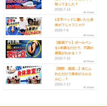
知ってました？
2026-7-14
49 Views
1文字ベッドに書いたら身
体がフニャフニャ!?
2026-7-6
45 Views
【動画アリ】ボールペン
を1本握るだけで、不調の
原因がわかる！？
2026-7-10
44 Views
【関野、困惑…】水にふ
れただけで身体がユルユ
ルに…？
2026-7-17
41 Views