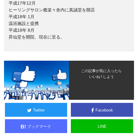
平成17年12月
ヒーリングサロン癒楽々舎内に真誠堂を開店
平成18年 1月
温浴施設と提携
平成18年 8月
昇仙堂を開院、現在に至る。
この記事が気に入ったら
いいね ! しよう
Twitter
Facebook
ブックマーク
LINE
B!