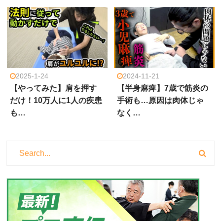
2025-1-24
2024-11-21
【やってみた】肩を押す
【半身麻痺】7歳で筋炎の
だけ！10万人に1人の疾患
手術も…原因は肉体じゃ
も…
なく…