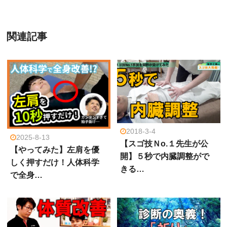
関連記事
2018-3-4
2025-8-13
【スゴ技Ｎo.１先生が公
【やってみた】左肩を優
開】５秒で内臓調整がで
しく押すだけ！人体科学
きる…
で全身…