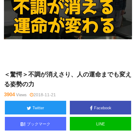
Warning
: Undefined variable $tagname in
/home/kudoken1/godh
米
and-tsushin.com/public_html/wp-content/themes/side_winder/si
澤
ngle.php
on line
26
浩
＜驚愕＞不調が消えさり、人の運命までも変え
る姿勢の力
3904
Views
2018-11-21
Twitter
Facebook
ブックマーク
LINE
B!