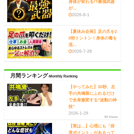
身体が変わる!?最強武器
が…
2026-8-1
【夏休み企画】足の爪を2
0秒トントン！身体の毒を
流…
2026-7-28
月間ランキング
-Monthly Ranking
【やってみた】30秒、左
手の共鳴骨にふれるだけ
で全身激変する“波動の神
技”
2026-1-29
59 Views
【実は…】心理にも「排
泄ポイント」があるって