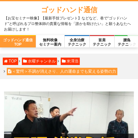
ゴッドハンド通信
【お宝セミナー映像】【最新手技プレゼント】などなど、巷で“ゴッドハン
ド”と呼ばれるプロ整体師の貴重な情報を「誰かを助けたい」と願うあなたへ
お届けします！
ゴッドハンド通信
無料映像
全身治療
首肩
腰痛
TOP
セミナー案内
テクニック
テクニック
テクニック
TOP
水曜チャンネル
米澤浩
＜驚愕＞不調が消えさり、人の運命までも変える姿勢の力