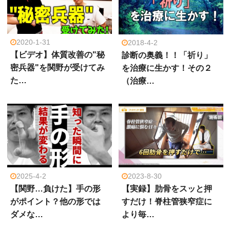
2020-1-31
2018-4-2
【ビデオ】体質改善の"秘
診断の奥義！！「祈り」
密兵器"を関野が受けてみ
を治療に生かす！その２
た…
（治療…
2025-4-2
2023-8-30
【関野…負けた】手の形
【実録】肋骨をスッと押
がポイント？他の形では
すだけ！脊柱管狭窄症に
ダメな…
より毎…