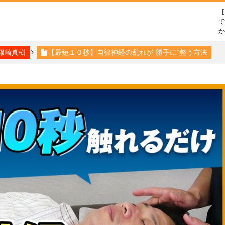
で
篠崎真樹
【最短１０秒】自律神経の乱れが“勝手に”整う方法