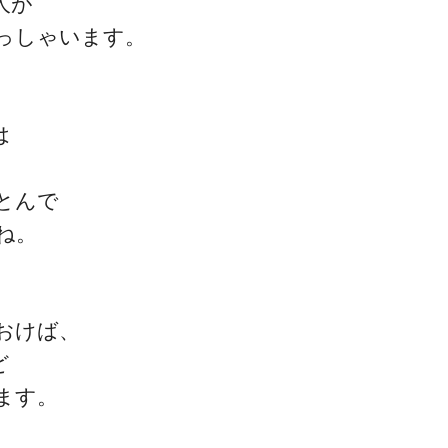
人が
っしゃいます。
ゴッドハンド通信とは
は
とんで
ね。
おけば、
ど
ます。