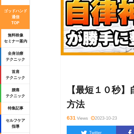
ゴッドハンド
通信
TOP
無料映像
セミナー案内
全身治療
テクニック
Warning
: Undefined variable $tag
首肩
p-content/themes/side_winder/sing
テクニック
【最短１０秒】
腰痛
テクニック
方法
特集記事
631
2023-10-23
Views
セルフケア
指導
Twitter