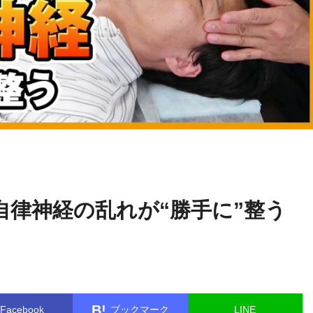
篠崎
name in
/home/kudoken1/godhand-tsushin.com/public_html/w
真樹
le.php
on line
26
自律神経の乱れが“勝手に”整う
B!
Facebook
ブックマーク
LINE