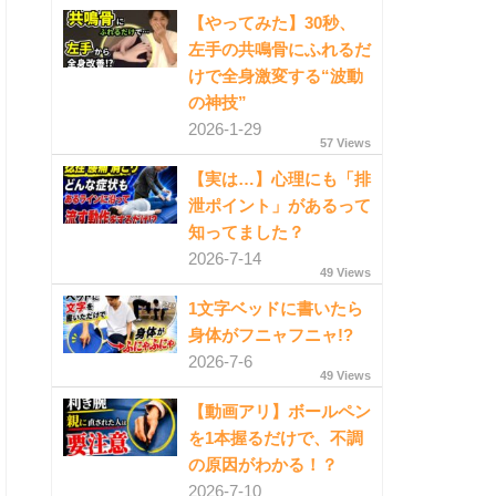
【やってみた】30秒、
左手の共鳴骨にふれるだ
けで全身激変する“波動
の神技”
2026-1-29
57 Views
【実は…】心理にも「排
泄ポイント」があるって
知ってました？
2026-7-14
49 Views
1文字ベッドに書いたら
身体がフニャフニャ!?
2026-7-6
49 Views
【動画アリ】ボールペン
を1本握るだけで、不調
の原因がわかる！？
2026-7-10