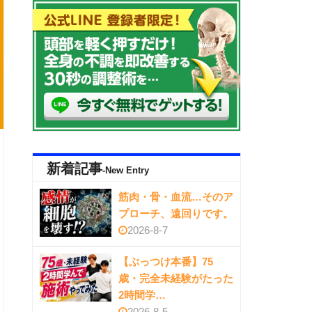
新着記事
-New Entry
筋肉・骨・血流…そのア
プローチ、遠回りです。
2026-8-7
【ぶっつけ本番】75
歳・完全未経験がたった
2時間学…
2026-8-5