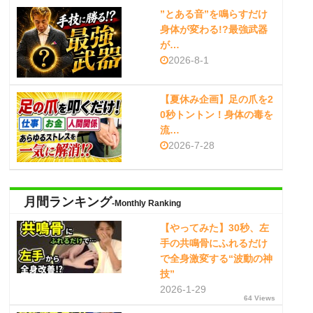
”とある音”を鳴らすだけ
身体が変わる!?最強武器
が…
2026-8-1
【夏休み企画】足の爪を2
0秒トントン！身体の毒を
流…
2026-7-28
月間ランキング
-Monthly Ranking
【やってみた】30秒、左
手の共鳴骨にふれるだけ
で全身激変する“波動の神
技”
2026-1-29
64 Views