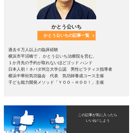
かとう公いち
かとう公いちの記事一覧
過去６万人以上の臨床経験
横浜市平沼橋で 、かとう公いち治療院を営む。
１か月先の予約が取れないほどゴッド ハンド
日本人初！ネバダ州立大学公認 男性ピラティス指導者
横浜中華街気功協会 代表 気功師養成コース主催
子ども能力開発メソッド「ＹＯＯ－ＨＯＯ！」主催
この記事が気に入ったら
いいね ! しよう