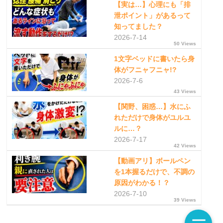
【実は…】心理にも「排
泄ポイント」があるって
知ってました？
2026-7-14
50 Views
1文字ベッドに書いたら身
体がフニャフニャ!?
2026-7-6
43 Views
【関野、困惑…】水にふ
れただけで身体がユルユ
ルに…？
2026-7-17
42 Views
【動画アリ】ボールペン
を1本握るだけで、不調の
原因がわかる！？
2026-7-10
39 Views