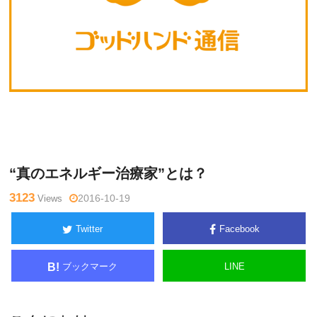
か
Warning
: Undefined variable $tagname in
/home/kudoken1/go
とう公
dhand-tsushin.com/public_html/wp-content/themes/side_wind
いち
er/single.php
on line
26
“真のエネルギー治療家”とは？
3123
Views
2016-10-19
Twitter
Facebook
ブックマーク
LINE
B!