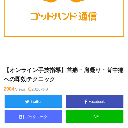
井
Warning
: Undefined variable $tagname in
/home/kudoken1/go
上
dhand-tsushin.com/public_html/wp-content/themes/side_wind
裕史
er/single.php
on line
26
【オンライン手技指導】首痛・肩凝り・背中痛
への即効テクニック
2904
Views
2016-3-9
Twitter
Facebook
ブックマーク
LINE
B!