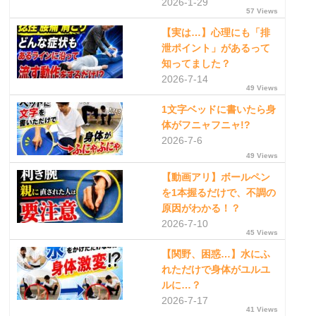
2026-1-29
57 Views
【実は…】心理にも「排
泄ポイント」があるって
知ってました？
2026-7-14
49 Views
1文字ベッドに書いたら身
体がフニャフニャ!?
2026-7-6
49 Views
【動画アリ】ボールペン
を1本握るだけで、不調の
原因がわかる！？
2026-7-10
45 Views
【関野、困惑…】水にふ
れただけで身体がユルユ
ルに…？
2026-7-17
41 Views