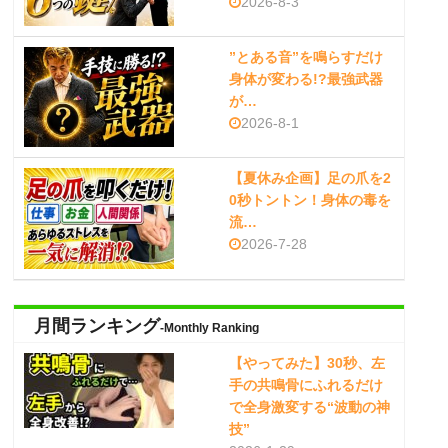
2026-8-3
”とある音”を鳴らすだけ
身体が変わる!?最強武器
が…
2026-8-1
【夏休み企画】足の爪を2
0秒トントン！身体の毒を
流…
2026-7-28
月間ランキング
-Monthly Ranking
【やってみた】30秒、左
手の共鳴骨にふれるだけ
で全身激変する“波動の神
技”