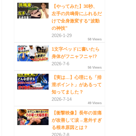
【やってみた】30秒、
左手の共鳴骨にふれるだ
けで全身激変する“波動
の神技”
2026-1-29
58 Views
1文字ベッドに書いたら
身体がフニャフニャ!?
2026-7-6
56 Views
【実は…】心理にも「排
泄ポイント」があるって
知ってました？
2026-7-14
49 Views
【衝撃映像】長年の首痛
が改善して涙→意外すぎ
る根本原因とは？
2026-7-8