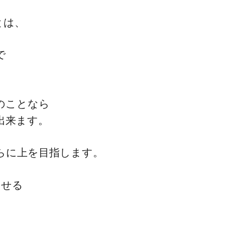
とは、
で
のことなら
出来ます。
らに上を目指します。
させる