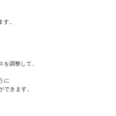
ます。
一流の整体師セミナー
無料映像＆ご案内ページ
スを調整して、
首・肩テクニック
うに
ができます。