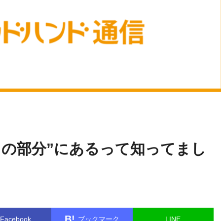
井
name in
/home/kudoken1/godhand-tsushin.com/public_html/
上 裕史
gle.php
on line
26
この部分”にあるって知ってまし
B!
Facebook
ブックマーク
LINE