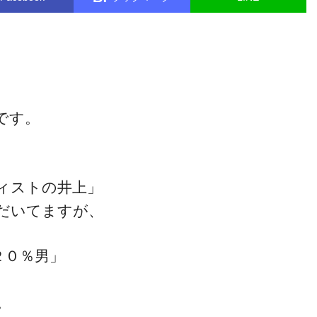
です。
ィストの井上」
だいてますが、
２０％男」
。