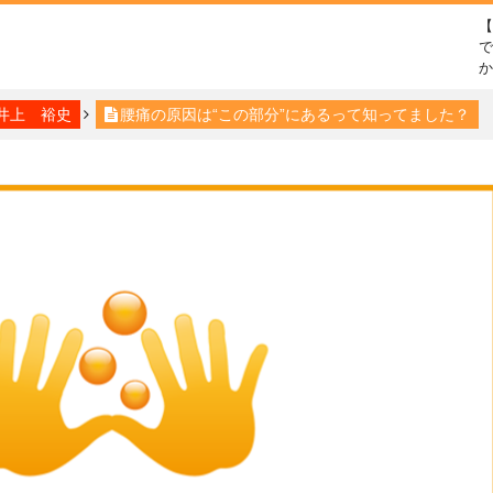
で
井上 裕史
腰痛の原因は“この部分”にあるって知ってました？