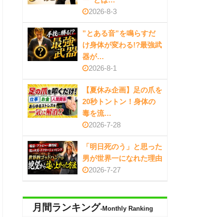
2026-8-3
”とある音”を鳴らすだ
け身体が変わる!?最強武
器が…
2026-8-1
【夏休み企画】足の爪を
20秒トントン！身体の
毒を流…
2026-7-28
「明日死のう」と思った
男が世界一になれた理由
2026-7-27
月間ランキング
-Monthly Ranking