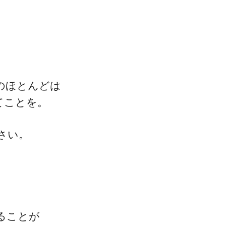
。
のほとんどは
てことを。
さい。
ることが