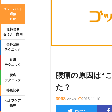
ゴッドハンド
通信
TOP
無料映像
セミナー案内
全身治療
テクニック
Warning
: Undefined variable $tag
首肩
wp-content/themes/side_winder/sin
テクニック
腰痛の原因は“
腰痛
テクニック
た？
特集記事
3998
2015-11-10
Views
セルフケア
指導
Twitter