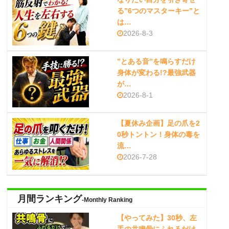
る”6つのマスターキー”と
は…
2026-8-3
”とある音”を鳴らすだけ
身体が変わる!?最強武器
が…
2026-8-1
【夏休み企画】足の爪を2
0秒トントン！身体の毒を
流…
2026-7-28
月間ランキング
-Monthly Ranking
【やってみた】30秒、左