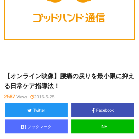
広
Warning
: Undefined variable $tagname in
/home/kudoken1/go
江
dhand-tsushin.com/public_html/wp-content/themes/side_wind
洋一
er/single.php
on line
26
【オンライン映像】腰痛の戻りを最小限に抑え
る日常ケア指導法！
2587
Views
2016-5-25
Twitter
Facebook
ブックマーク
LINE
B!