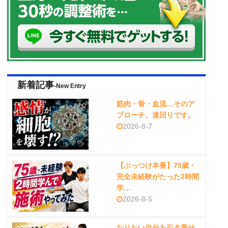
新着記事
-New Entry
筋肉・骨・血流…そのア
プローチ、遠回りです。
2026-8-7
【ぶっつけ本番】75歳・
完全未経験がたった2時間
学…
2026-8-5
なりたい自分を引き寄せ