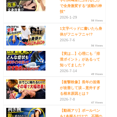
手の共鳴骨にふれるだけ
で全身激変する“波動の神
技”
2026-1-29
58 Views
1文字ベッドに書いたら身
体がフニャフニャ!?
2026-7-6
56 Views
【実は…】心理にも「排
泄ポイント」があるって
知ってました？
2026-7-14
49 Views
【衝撃映像】長年の首痛
が改善して涙→意外すぎ
る根本原因とは？
2026-7-8
47 Views
【動画アリ】ボールペン
を1本握るだけで、不調の