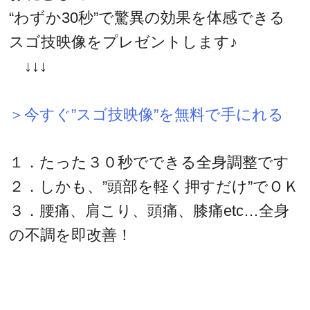
“わずか30秒”で驚異の効果を体感できる
スゴ技映像をプレゼントします♪
↓↓↓
＞今すぐ”スゴ技映像”を無料で手にれる
１．たった３０秒でできる全身調整です
２．しかも、”頭部を軽く押すだけ”でＯＫ
３．腰痛、肩こり、頭痛、膝痛etc…全身
の不調を即改善！