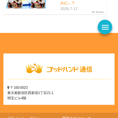
ルに…？
2026-7-17
41 Views
menu
〒160-0023
東京都新宿区西新宿1丁目21-1
明宝ビル4階