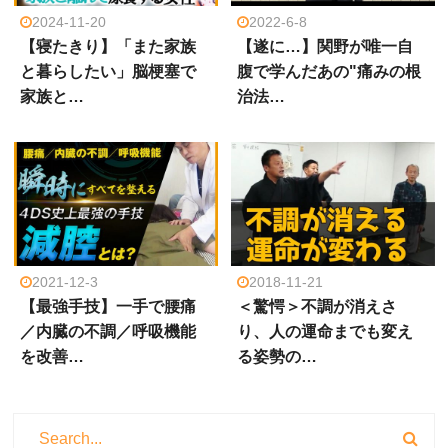
2024-11-20
2022-6-8
【寝たきり】「また家族
【遂に…】関野が唯一自
と暮らしたい」脳梗塞で
腹で学んだあの"痛みの根
家族と…
治法…
2021-12-3
2018-11-21
【最強手技】一手で腰痛
＜驚愕＞不調が消えさ
／内臓の不調／呼吸機能
り、人の運命までも変え
を改善…
る姿勢の…