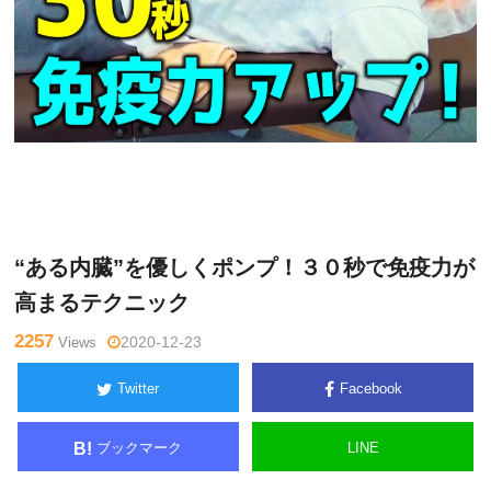
Warning
: Undefined variable $tagname in
/home/kudoken1/godh
未
and-tsushin.com/public_html/wp-content/themes/side_winder/si
分
ngle.php
on line
26
類
“ある内臓”を優しくポンプ！３０秒で免疫力が
高まるテクニック
2257
Views
2020-12-23
Twitter
Facebook
ブックマーク
LINE
B!