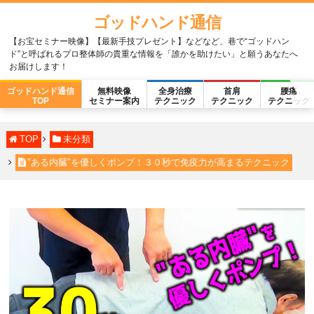
ゴッドハンド通信
【お宝セミナー映像】【最新手技プレゼント】などなど、巷で“ゴッドハン
ド”と呼ばれるプロ整体師の貴重な情報を「誰かを助けたい」と願うあなたへ
お届けします！
ゴッドハンド通信
無料映像
全身治療
首肩
腰痛
TOP
セミナー案内
テクニック
テクニック
テクニック
TOP
未分類
"ある内臓"を優しくポンプ！３０秒で免疫力が高まるテクニック