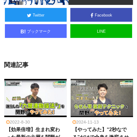
Twitter
Facebook
ブックマーク
LINE
B!
関連記事
2022-8-30
2024-11-13
【効果倍増】生まれ変わ
【やってみた】“2秒なで