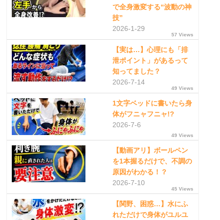
で全身激変する“波動の神
技”
2026-1-29
57 Views
【実は…】心理にも「排
泄ポイント」があるって
知ってました？
2026-7-14
49 Views
1文字ベッドに書いたら身
体がフニャフニャ!?
2026-7-6
49 Views
【動画アリ】ボールペン
を1本握るだけで、不調の
原因がわかる！？
2026-7-10
45 Views
【関野、困惑…】水にふ
れただけで身体がユルユ