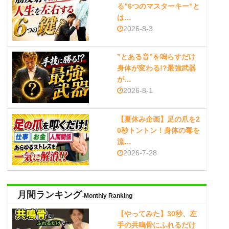
る”6つのマスターキー”と
は…
2026-8-3
”とある音”を鳴らすだけ
身体が変わる!?最強武器
が…
2026-8-1
【夏休み企画】足の爪を2
0秒トントン！身体の毒を
流…
2026-7-28
月間ランキング
-Monthly Ranking
【やってみた】30秒、左
手の共鳴骨にふれるだけ