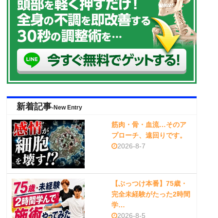
新着記事
-New Entry
筋肉・骨・血流…そのア
プローチ、遠回りです。
2026-8-7
【ぶっつけ本番】75歳・
完全未経験がたった2時間
学…
2026-8-5