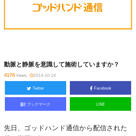
Warning
: Undefined variable $tagname in
/home/kudoken1/godh
未
and-tsushin.com/public_html/wp-content/themes/side_winder/si
分
ngle.php
on line
26
類
動脈と静脈を意識して施術していますか？
4176
Views
2014-10-14
Twitter
Facebook
ブックマーク
LINE
B!
先日、ゴッドハンド通信から配信された