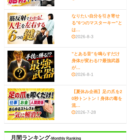
なりたい自分を引き寄せ
る”6つのマスターキー”と
は…
2026-8-3
”とある音”を鳴らすだけ
身体が変わる!?最強武器
が…
2026-8-1
【夏休み企画】足の爪を2
0秒トントン！身体の毒を
流…
2026-7-28
月間ランキング
-Monthly Ranking