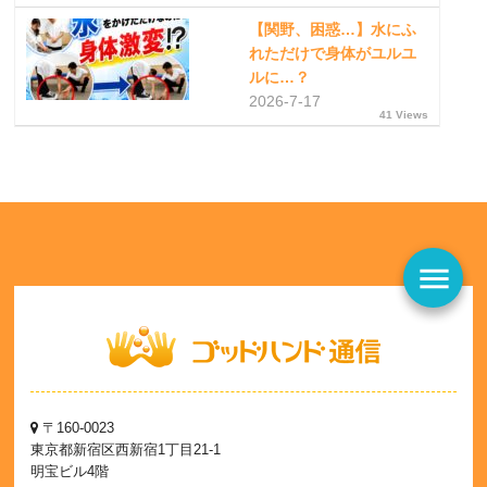
【関野、困惑…】水にふ
れただけで身体がユルユ
ルに…？
2026-7-17
41 Views
menu
〒160-0023
東京都新宿区西新宿1丁目21-1
明宝ビル4階