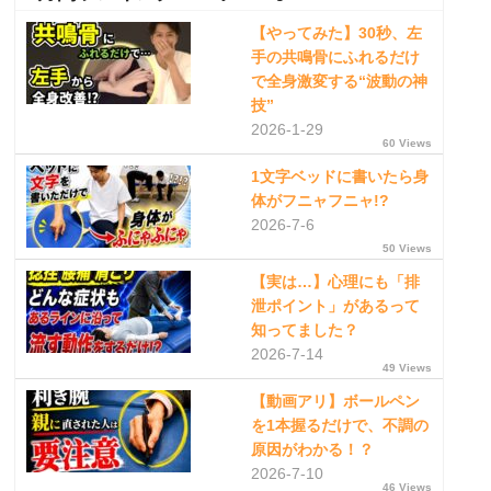
【やってみた】30秒、左
手の共鳴骨にふれるだけ
で全身激変する“波動の神
技”
2026-1-29
60 Views
1文字ベッドに書いたら身
体がフニャフニャ!?
2026-7-6
50 Views
【実は…】心理にも「排
泄ポイント」があるって
知ってました？
2026-7-14
49 Views
【動画アリ】ボールペン
を1本握るだけで、不調の
原因がわかる！？
2026-7-10
46 Views