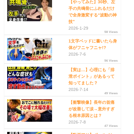
【やってみた】30秒、左
手の共鳴骨にふれるだけ
で全身激変する“波動の神
技”
2026-1-29
58 Views
1文字ベッドに書いたら身
体がフニャフニャ!?
2026-7-6
56 Views
【実は…】心理にも「排
泄ポイント」があるって
知ってました？
2026-7-14
49 Views
【衝撃映像】長年の首痛
が改善して涙→意外すぎ
る根本原因とは？
2026-7-8
47 Views