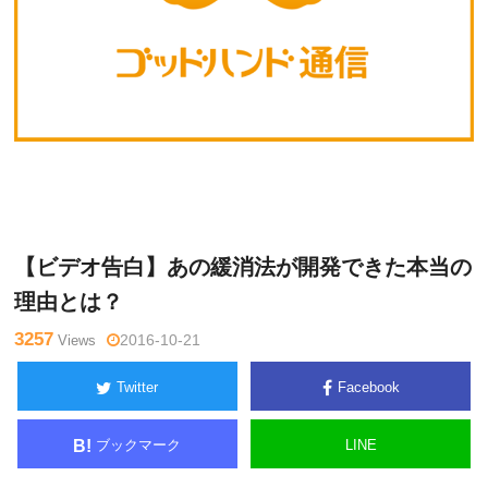
Warning
: Undefined variable $tagname in
/home/kudoken1/godh
未
and-tsushin.com/public_html/wp-content/themes/side_winder/si
分
ngle.php
on line
26
類
【ビデオ告白】あの緩消法が開発できた本当の
理由とは？
3257
Views
2016-10-21
Twitter
Facebook
ブックマーク
LINE
B!