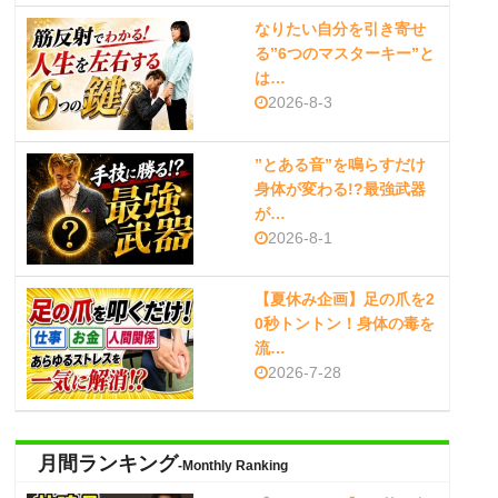
なりたい自分を引き寄せ
る”6つのマスターキー”と
は…
2026-8-3
”とある音”を鳴らすだけ
身体が変わる!?最強武器
が…
2026-8-1
【夏休み企画】足の爪を2
0秒トントン！身体の毒を
流…
2026-7-28
月間ランキング
-Monthly Ranking