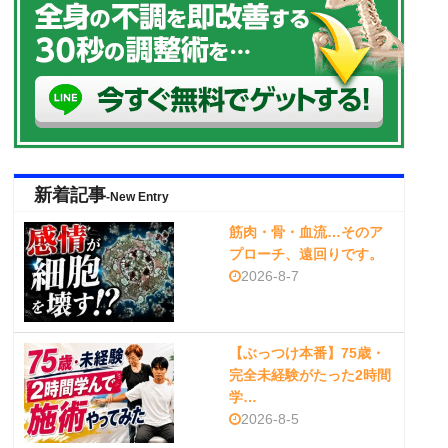
新着記事
-New Entry
筋肉・骨・血流…そのア
プローチ、遠回りです。
2026-8-7
【ぶっつけ本番】75歳・
完全未経験がたった2時間
学…
2026-8-5