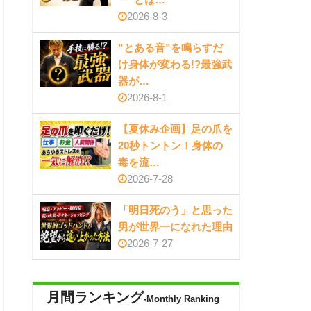
2026-8-3
”とある音”を鳴らすだ
け身体が変わる!?最強武
器が…
2026-8-1
【夏休み企画】足の爪を
20秒トントン！身体の
毒を流…
2026-7-28
「明日死のう」と思った
男が世界一になれた理由
2026-7-27
月間ランキング
-Monthly Ranking