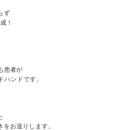
らず
達成！
、
も患者が
ドハンドです。
た
きをお送りします。