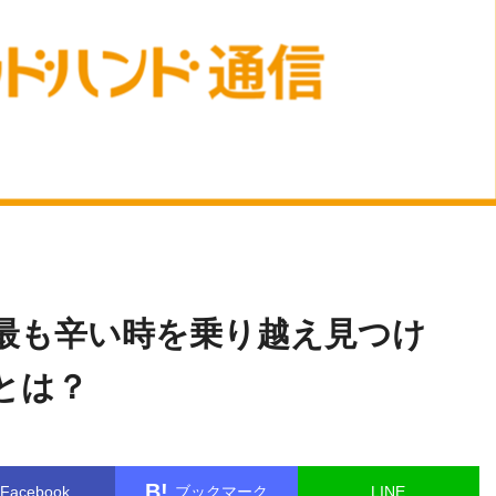
未
name in
/home/kudoken1/godhand-tsushin.com/public_html/wp-
分類
.php
on line
26
最も辛い時を乗り越え見つけ
とは？
B!
Facebook
ブックマーク
LINE