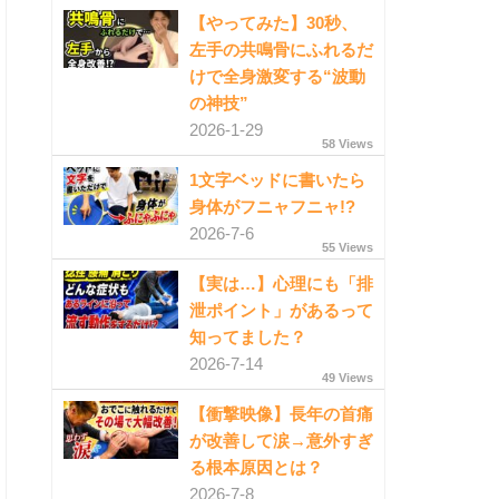
【やってみた】30秒、
左手の共鳴骨にふれるだ
けで全身激変する“波動
の神技”
2026-1-29
58 Views
1文字ベッドに書いたら
身体がフニャフニャ!?
2026-7-6
55 Views
【実は…】心理にも「排
泄ポイント」があるって
知ってました？
2026-7-14
49 Views
【衝撃映像】長年の首痛
が改善して涙→意外すぎ
る根本原因とは？
2026-7-8