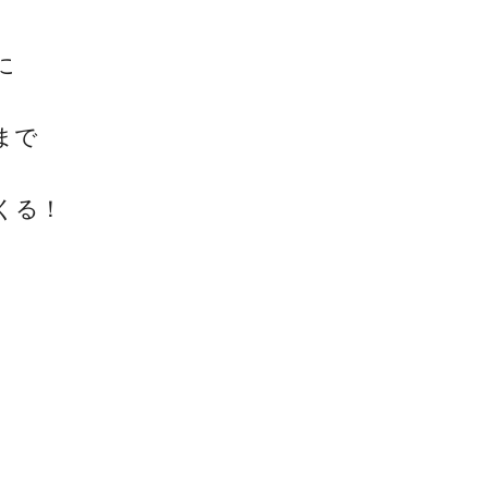
に
まで
一流の整体師セミナー
くる！
無料映像＆ご案内ページ
首・肩テクニック