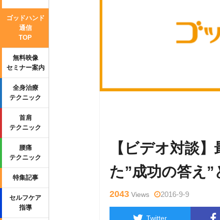
ゴッドハンド
通信
TOP
無料映像
セミナー案内
全身治療
テクニック
Warning
: Undefined variable $tag
首肩
content/themes/side_winder/single
テクニック
【ビデオ対談】
腰痛
テクニック
た”成功の答え”
特集記事
2043
2016-9-9
Views
セルフケア
指導
Twitter