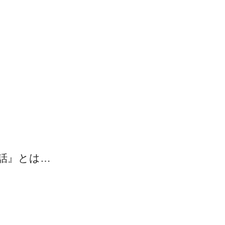
。
話』とは…