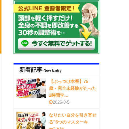
新着記事
-New Entry
【ぶっつけ本番】75
歳・完全未経験がたった
2時間学…
2026-8-5
なりたい自分を引き寄せ
る”6つのマスターキ
ー”とは…