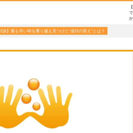
で
対談】最も辛い時を乗り越え見つけた"成功の答え"とは？