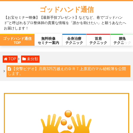
ゴッドハンド通信
【お宝セミナー映像】【最新手技プレゼント】などなど、巷で“ゴッドハン
ド”と呼ばれるプロ整体師の貴重な情報を「誰かを助けたい」と願うあなたへ
お届けします！
ゴッドハンド通信
無料映像
全身治療
首肩
腰痛
TOP
セミナー案内
テクニック
テクニック
テクニック
TOP
未分類
【突撃ビデオ】月商325万越えのＤＲＴ上原宏のマル秘帳簿を公開
します。