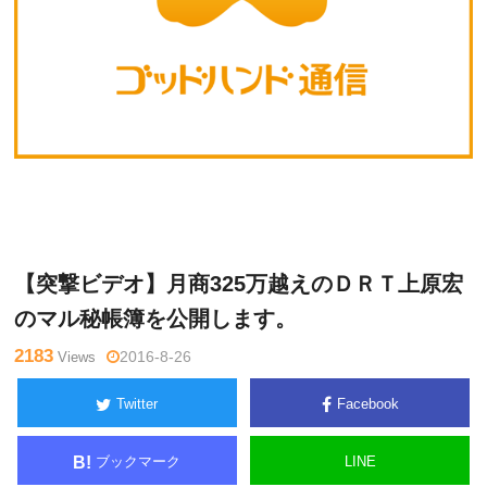
Warning
: Undefined variable $tagname in
/home/kudoken1/godh
未
and-tsushin.com/public_html/wp-content/themes/side_winder/si
分
ngle.php
on line
26
類
【突撃ビデオ】月商325万越えのＤＲＴ上原宏
のマル秘帳簿を公開します。
2183
Views
2016-8-26
Twitter
Facebook
ブックマーク
LINE
B!