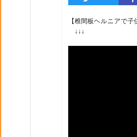
【椎間板ヘルニアで子
↓↓↓