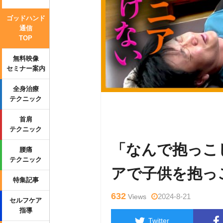
ゴッドハンド
通信
TOP
無料映像
セミナー案内
全身治療
テクニック
Warning
: Undefined variable $tag
首肩
wp-content/themes/side_winder/sin
テクニック
「なんで抱っこ
腰痛
テクニック
アで子供を抱っ
特集記事
632
2024-8-21
Views
セルフケア
指導
Twitter