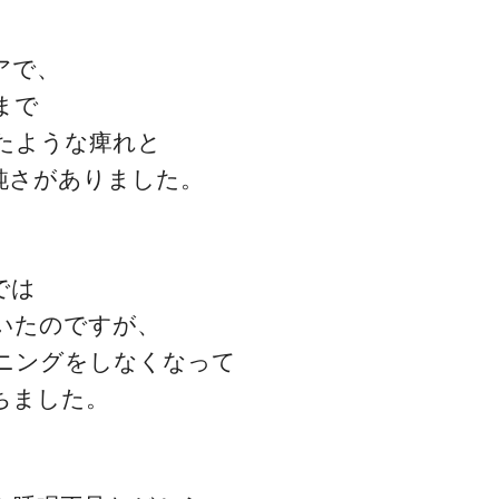
アで、
まで
たような痺れと
鈍さがありました。
一流の整体師セミナー
無料映像＆ご案内ページ
では
いたのですが、
首・肩テクニック
ニングをしなくなって
ちました。