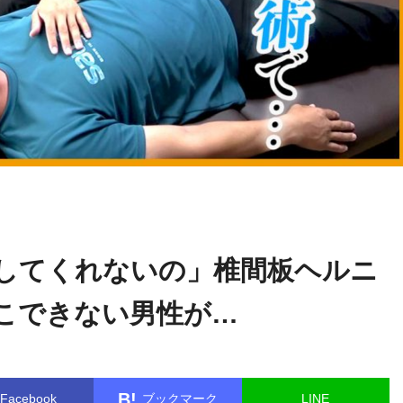
中井
name in
/home/kudoken1/godhand-tsushin.com/public_html/
マサル
gle.php
on line
26
してくれないの」椎間板ヘルニ
こできない男性が…
B!
Facebook
ブックマーク
LINE