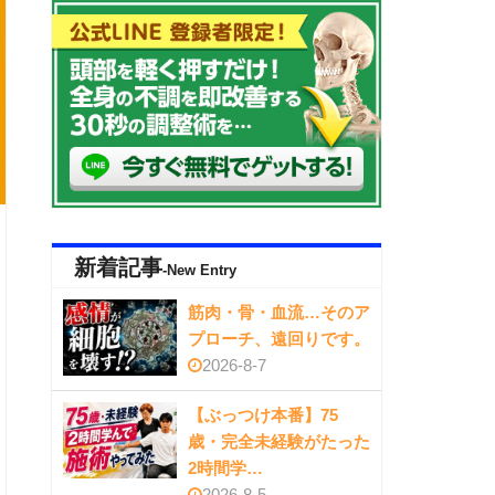
新着記事
-New Entry
筋肉・骨・血流…そのア
プローチ、遠回りです。
2026-8-7
【ぶっつけ本番】75
歳・完全未経験がたった
2時間学…
2026-8-5