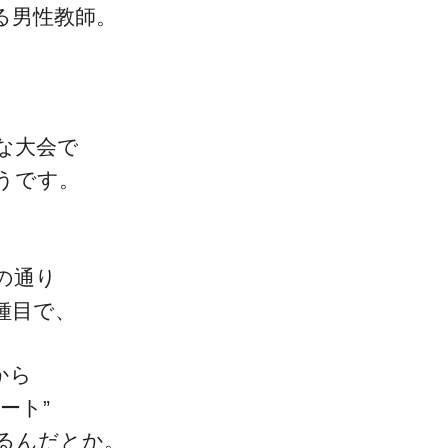
る男性教師。
な大会で
うです。
の通り
種目で、
から
ート”
るんだとか。