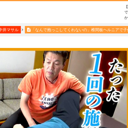
で
中井マサル
「なんで抱っこしてくれないの」椎間板ヘルニアで子