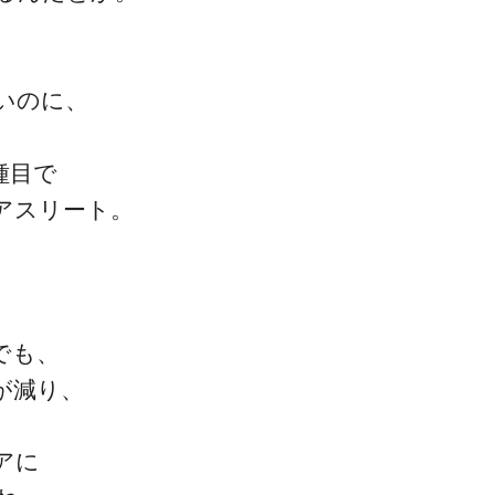
いのに、
、
種目で
アスリート。
でも、
が減り、
アに