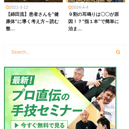
2021-3-12
2024-4-4
【綿田流】患者さんを"健
９割の耳鳴りは〇〇が原
康体"に導く考え方～読む
因！？“指１本”で簡単に
整…
治ま…