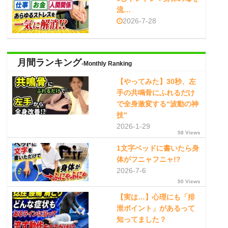
流…
2026-7-28
月間ランキング
-Monthly Ranking
【やってみた】30秒、左
手の共鳴骨にふれるだけ
で全身激変する“波動の神
技”
2026-1-29
58 Views
1文字ベッドに書いたら身
体がフニャフニャ!?
2026-7-6
50 Views
【実は…】心理にも「排
泄ポイント」があるって
知ってました？