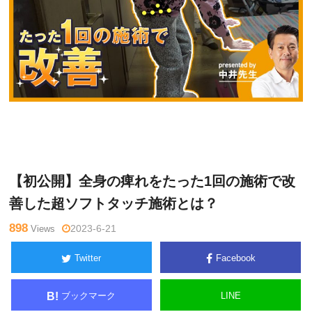
中
Warning
: Undefined variable $tagname in
/home/kudoken1/go
井マ
dhand-tsushin.com/public_html/wp-content/themes/side_wind
サル
er/single.php
on line
26
【初公開】全身の痺れをたった1回の施術で改
善した超ソフトタッチ施術とは？
898
Views
2023-6-21
Twitter
Facebook
ブックマーク
LINE
B!