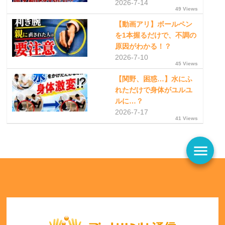
2026-7-14
49 Views
【動画アリ】ボールペン
を1本握るだけで、不調の
原因がわかる！？
2026-7-10
45 Views
【関野、困惑…】水にふ
れただけで身体がユルユ
ルに…？
2026-7-17
41 Views
menu