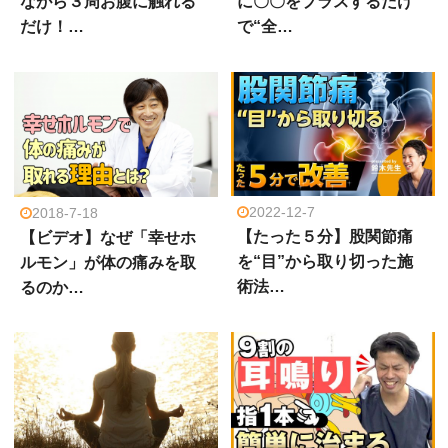
ながら３周お腹に触れる
に〇〇をプラスするだけ
だけ！…
で“全…
2022-12-7
2018-7-18
【たった５分】股関節痛
【ビデオ】なぜ「幸せホ
を“目”から取り切った施
ルモン」が体の痛みを取
術法…
るのか…