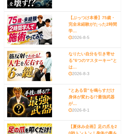
【ぶっつけ本番】75歳・
完全未経験がたった2時間
学…
2026-8-5
なりたい自分を引き寄せ
る”6つのマスターキー”と
は…
2026-8-3
”とある音”を鳴らすだけ
身体が変わる!?最強武器
が…
2026-8-1
【夏休み企画】足の爪を2
0秒トントン！身体の毒を