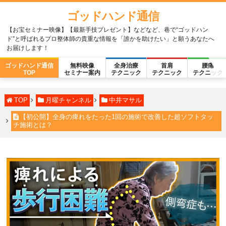
ゴッドハンド通信
【お宝セミナー映像】【最新手技プレゼント】などなど、巷で“ゴッドハン
ド”と呼ばれるプロ整体師の貴重な情報を「誰かを助けたい」と願うあなたへ
お届けします！
ゴッドハンド通信
無料映像
全身治療
首肩
腰痛
TOP
セミナー案内
テクニック
テクニック
テクニック
TOP
月曜チャンネル
中井マサル
【初公開】全身の痺れをたった1回の施術で改善した超ソフトタッ
チ施術とは？