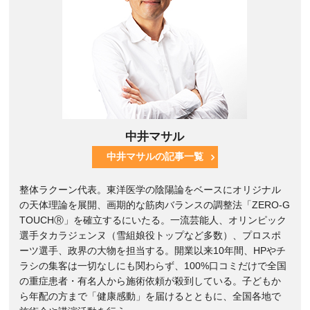
中井マサル
中井マサルの記事一覧
整体ラクーン代表。東洋医学の陰陽論をベースにオリジナル
の天体理論を展開、画期的な筋肉バランスの調整法「ZERO-G
TOUCHⓇ」を確立するにいたる。一流芸能人、オリンピック
選手タカラジェンヌ（雪組娘役トップなど多数）、プロスポ
ーツ選手、政界の大物を担当する。開業以来10年間、HPやチ
ラシの集客は一切なしにも関わらず、100%口コミだけで全国
の重症患者・有名人から施術依頼が殺到している。子どもか
ら年配の方まで「健康感動」を届けるとともに、全国各地で