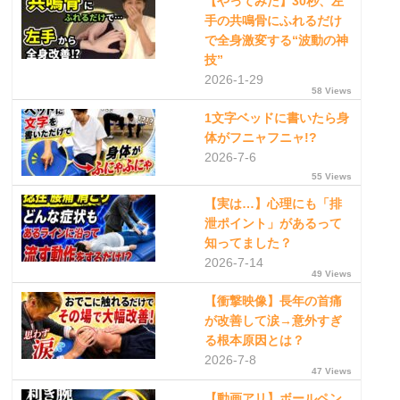
【やってみた】30秒、左
手の共鳴骨にふれるだけ
で全身激変する“波動の神
技”
2026-1-29
58 Views
1文字ベッドに書いたら身
体がフニャフニャ!?
2026-7-6
55 Views
【実は…】心理にも「排
泄ポイント」があるって
知ってました？
2026-7-14
49 Views
【衝撃映像】長年の首痛
が改善して涙→意外すぎ
る根本原因とは？
2026-7-8
47 Views
【動画アリ】ボールペン