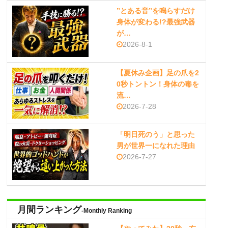
”とある音”を鳴らすだけ
身体が変わる!?最強武器
が…
2026-8-1
【夏休み企画】足の爪を2
0秒トントン！身体の毒を
流…
2026-7-28
「明日死のう」と思った
男が世界一になれた理由
2026-7-27
月間ランキング
-Monthly Ranking