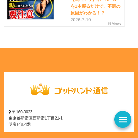
を1本握るだけで、不調の
原因がわかる！？
2026-7-10
45 Views
〒160-0023
menu
東京都新宿区西新宿1丁目21-1
明宝ビル4階