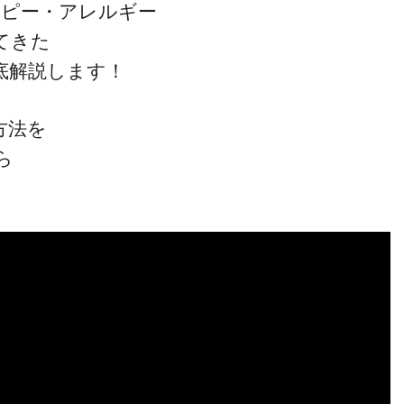
アトピー・アレルギー
てきた
底解説します！
方法を
一流の整体師セミナー
ら
無料映像＆ご案内ページ
首・肩テクニック