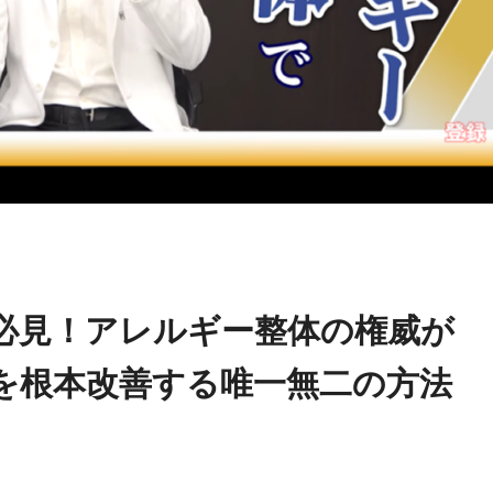
星野ト
name in
/home/kudoken1/godhand-tsushin.com/public_htm
チロー
ingle.php
on line
26
必見！アレルギー整体の権威が
を根本改善する唯一無二の方法