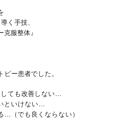
を
に導く手技、
ー克服整体』
アトピー患者でした。
やしても改善しない…
ないといけない…
回る…（でも良くならない）