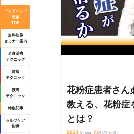
ゴッドハンド
通信
TOP
無料映像
セミナー案内
全身治療
テクニック
Warning
: Undefined variable $tag
首肩
l/wp-content/themes/side_winder/s
テクニック
花粉症患者さん
腰痛
テクニック
教える、花粉症
特集記事
とは？
セルフケア
指導
2634
2021-2-26
Views