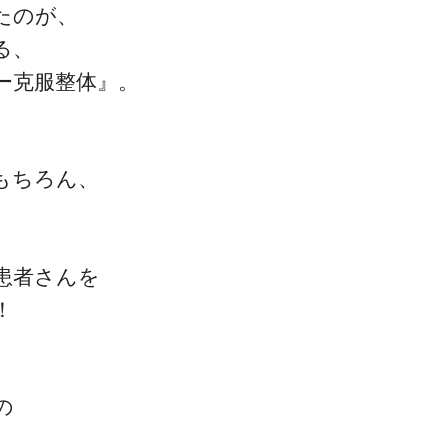
たのが、
る、
ー克服整体』。
もちろん、
患者さんを
！
の