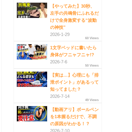
【やってみた】30秒、
左手の共鳴骨にふれるだ
けで全身激変する“波動
の神技”
2026-1-29
60 Views
1文字ベッドに書いたら
身体がフニャフニャ!?
2026-7-6
50 Views
【実は…】心理にも「排
泄ポイント」があるって
知ってました？
2026-7-14
49 Views
【動画アリ】ボールペン
を1本握るだけで、不調
の原因がわかる！？
2026-7-10