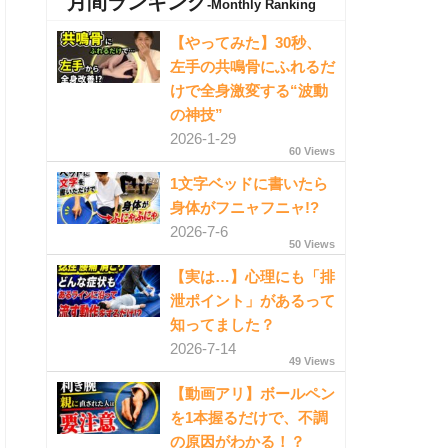
月間ランキング
-Monthly Ranking
【やってみた】30秒、
左手の共鳴骨にふれるだ
けで全身激変する“波動
の神技”
2026-1-29
60 Views
1文字ベッドに書いたら
身体がフニャフニャ!?
2026-7-6
50 Views
【実は…】心理にも「排
泄ポイント」があるって
知ってました？
2026-7-14
49 Views
【動画アリ】ボールペン
を1本握るだけで、不調
の原因がわかる！？