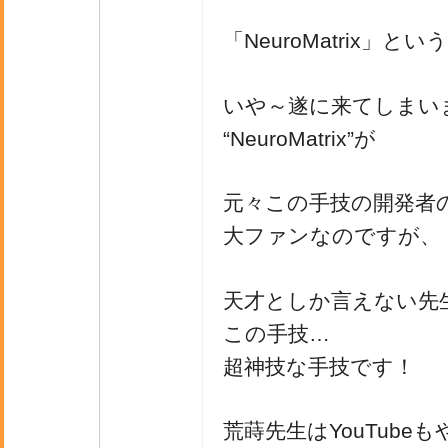
「NeuroMatrix」と
いや～遂に来てしまいま
“NeuroMatrix”が
元々この手技の開発者
大ファンなのですが、
天才としか言えない先
この手技…
超神技な手技です！
荒蒔先生はYouTube