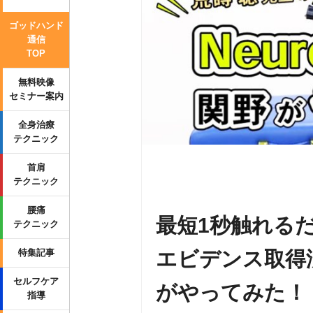
ゴッドハンド
通信
TOP
無料映像
セミナー案内
全身治療
テクニック
首肩
Warning
: Undefined variable $tag
テクニック
p-content/themes/side_winder/sing
腰痛
最短1秒触れる
テクニック
エビデンス取得済み
特集記事
セルフケア
がやってみた！
指導