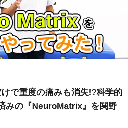
関野
name in
/home/kudoken1/godhand-tsushin.com/public_html/w
正顕
le.php
on line
26
だけで重度の痛みも消失!?科学的
の『NeuroMatrix』を関野