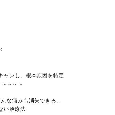
』
一流の整体師セミナー
が
無料映像＆ご案内ページ
、
キャンし、根本原因を特定
首・肩テクニック
～～～～～
どんな痛みも消失できる…
ない治療法