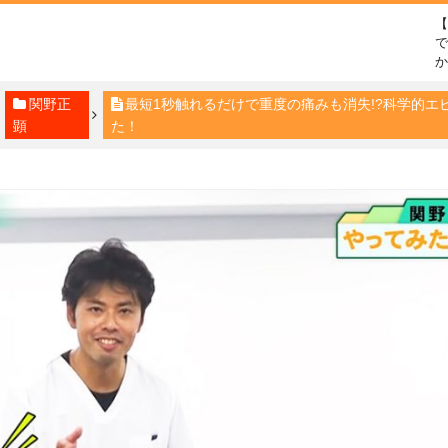
で
関野正
最短1秒触れるだけで重度の痛みも消失!?科学的エビデ
顕
た！