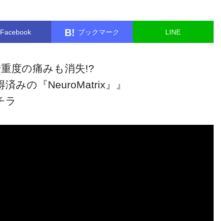
B!
Facebook
ブックマーク
LINE
重度の痛みも消失!?
の『NeuroMatrix』』
チラ