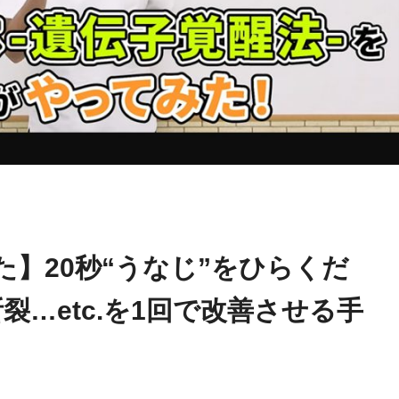
関野
name in
/home/kudoken1/godhand-tsushin.com/public_html/w
正顕
le.php
on line
26
】20秒“うなじ”をひらくだ
断裂…etc.を1回で改善させる手