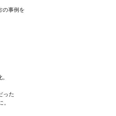
方の事例を
化。
だった
に。