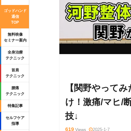
ゴッドハンド
通信
TOP
無料映像
セミナー案内
全身治療
テクニック
Warning
: Undefined variable $tag
首肩
p-content/themes/side_winder/sing
テクニック
【関野やってみた
腰痛
テクニック
け！激痛/マヒ/
特集記事
技↓
セルフケア
指導
619
2025-1-7
Views