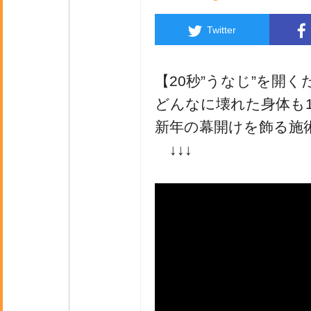
Twitter
【20秒”うなじ”を開く
どんなに壊れた身体も
新年の幕開けを飾る施
↓↓↓