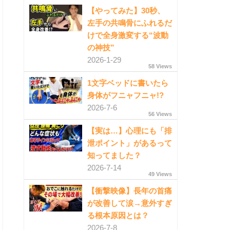
【やってみた】30秒、
左手の共鳴骨にふれるだ
けで全身激変する“波動
の神技”
2026-1-29
58 Views
1文字ベッドに書いたら
身体がフニャフニャ!?
2026-7-6
56 Views
【実は…】心理にも「排
泄ポイント」があるって
知ってました？
2026-7-14
49 Views
【衝撃映像】長年の首痛
が改善して涙→意外すぎ
る根本原因とは？
2026-7-8