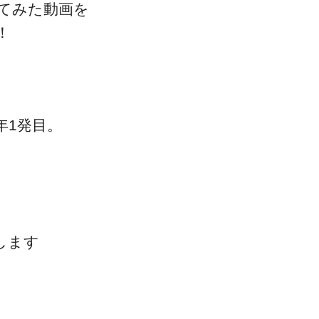
ってみた動画を
！
一流の整体師セミナー
年1発目。
無料映像＆ご案内ページ
首・肩テクニック
します