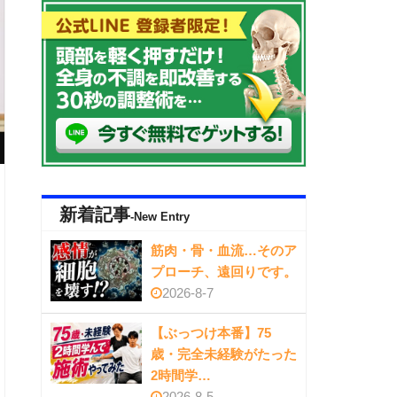
新着記事
-New Entry
筋肉・骨・血流…そのア
プローチ、遠回りです。
2026-8-7
【ぶっつけ本番】75
歳・完全未経験がたった
2時間学…
2026-8-5