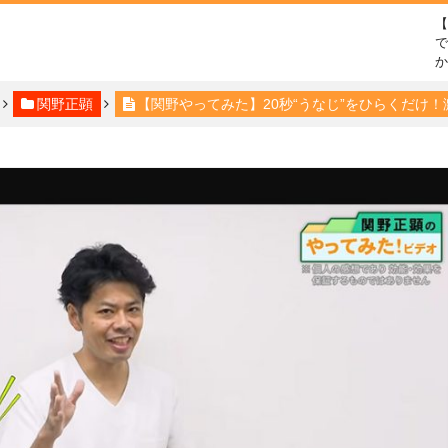
で
関野正顕
【関野やってみた】20秒“うなじ”をひらくだけ！激