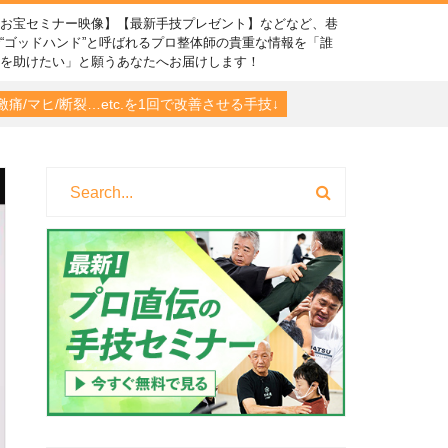
【お宝セミナー映像】【最新手技プレゼント】などなど、巷
“ゴッドハンド”と呼ばれるプロ整体師の貴重な情報を「誰
かを助けたい」と願うあなたへお届けします！
痛/マヒ/断裂…etc.を1回で改善させる手技↓