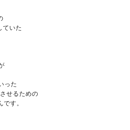
の
していた
が
といった
善させるための
んです。