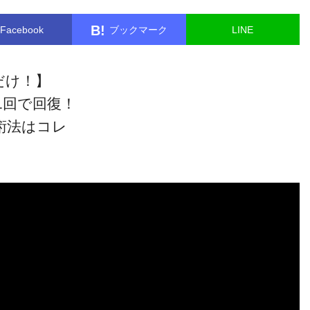
B!
Facebook
ブックマーク
LINE
だけ！】
1回で回復！
術法はコレ