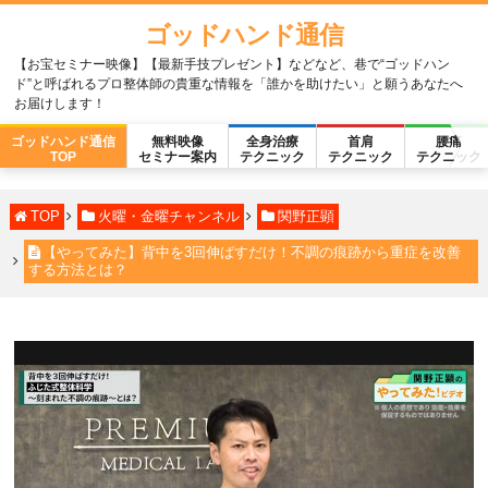
ゴッドハンド通信
【お宝セミナー映像】【最新手技プレゼント】などなど、巷で“ゴッドハン
ド”と呼ばれるプロ整体師の貴重な情報を「誰かを助けたい」と願うあなたへ
お届けします！
ゴッドハンド通信
無料映像
全身治療
首肩
腰痛
TOP
セミナー案内
テクニック
テクニック
テクニック
TOP
火曜・金曜チャンネル
関野正顕
【やってみた】背中を3回伸ばすだけ！不調の痕跡から重症を改善
する方法とは？