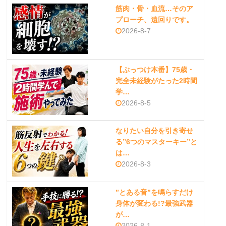
筋肉・骨・血流…そのア
プローチ、遠回りです。
2026-8-7
【ぶっつけ本番】75歳・
完全未経験がたった2時間
学…
2026-8-5
なりたい自分を引き寄せ
る”6つのマスターキー”と
は…
2026-8-3
”とある音”を鳴らすだけ
身体が変わる!?最強武器
が…
2026-8-1