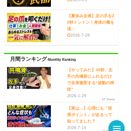
【夏休み企画】足の爪を2
0秒トントン！身体の毒を
流…
2026-7-28
月間ランキング
-Monthly Ranking
【やってみた】30秒、左
手の共鳴骨にふれるだけ
で全身激変する“波動の神
技”
2026-1-29
57 Views
【実は…】心理にも「排
泄ポイント」があるって
知ってました？
menu
2026-7-14