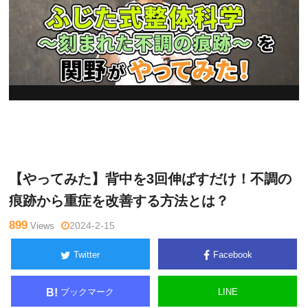
関
Warning
: Undefined variable $tagname in
/home/kudoken1/god
野正
hand-tsushin.com/public_html/wp-content/themes/side_winder/
顕
single.php
on line
26
【やってみた】背中を3回伸ばすだけ！不調の
痕跡から重症を改善する方法とは？
899
Views
2024-2-15
Twitter
Facebook
ブックマーク
LINE
B!