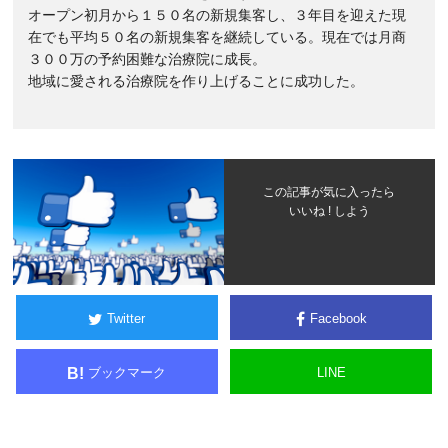
オープン初月から１５０名の新規集客し、３年目を迎えた現
在でも平均５０名の新規集客を継続している。現在では月商
３００万の予約困難な治療院に成長。
地域に愛される治療院を作り上げることに成功した。
この記事が気に入ったら
いいね ! しよう
Twitter
Facebook
ブックマーク
LINE
B!