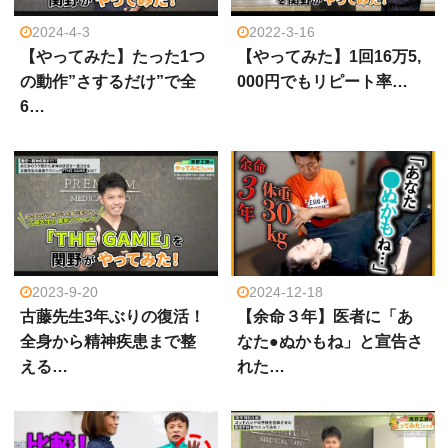
2024-4-3
2022-3-16
【やってみた】たった1つ
【やってみた】1回16万5,
の動作”さするだけ”で全
000円でもリピート率…
6…
2023-9-20
2024-12-18
古藤先生3年ぶりの復活！
【余命３年】医者に「あ
全身から精神疾患まで整
なた●ぬかもね」と宣告さ
える…
れた…