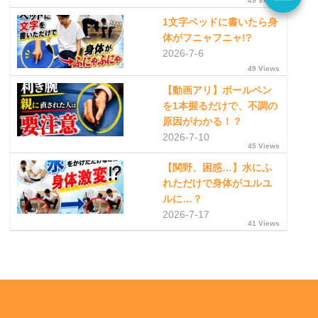
49 Views
1文字ベッドに書いたら身
体がフニャフニャ!?
2026-7-6
49 Views
【動画アリ】ボールペン
を1本握るだけで、不調の
原因がわかる！？
2026-7-10
45 Views
【関野、困惑…】水にふ
れただけで身体がユルユ
ルに…？
2026-7-17
41 Views