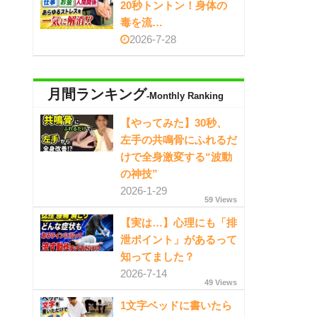
20秒トントン！身体の
毒を流…
2026-7-28
月間ランキング
-Monthly Ranking
【やってみた】30秒、
左手の共鳴骨にふれるだ
けで全身激変する“波動
の神技”
2026-1-29
59 Views
【実は…】心理にも「排
泄ポイント」があるって
知ってました？
2026-7-14
49 Views
1文字ベッドに書いたら