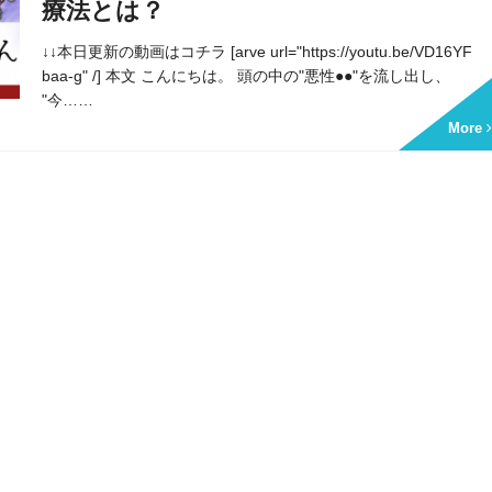
療法とは？
↓↓本日更新の動画はコチラ [arve url="https://youtu.be/VD16YF
baa-g" /] 本文 こんにちは。 頭の中の"悪性●●"を流し出し、
"今……
More