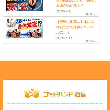
を1本握るだけで、不調の
原因がわかる！？
2026-7-10
45 Views
【関野、困惑…】水にふ
れただけで身体がユルユ
ルに…？
2026-7-17
42 Views