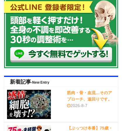
新着記事
-New Entry
筋肉・骨・血流…そのア
プローチ、遠回りです。
2026-8-7
【ぶっつけ本番】75歳・