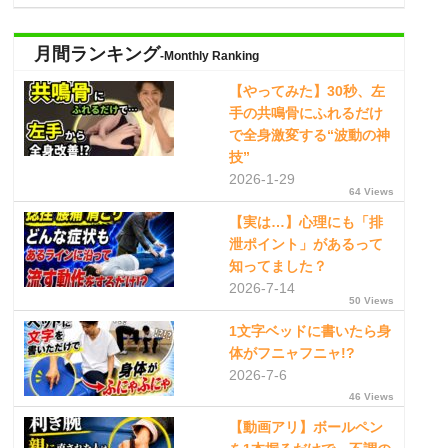
月間ランキング
-Monthly Ranking
【やってみた】30秒、左
手の共鳴骨にふれるだけ
で全身激変する“波動の神
技”
2026-1-29
64 Views
【実は…】心理にも「排
泄ポイント」があるって
知ってました？
2026-7-14
50 Views
1文字ベッドに書いたら身
体がフニャフニャ!?
2026-7-6
46 Views
【動画アリ】ボールペン