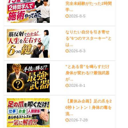
完全未経験がたった2時間
学…
2026-8-5
なりたい自分を引き寄せ
る”6つのマスターキー”と
は…
2026-8-3
”とある音”を鳴らすだけ
身体が変わる!?最強武器
が…
2026-8-1
【夏休み企画】足の爪を2
0秒トントン！身体の毒を
流…
2026-7-28