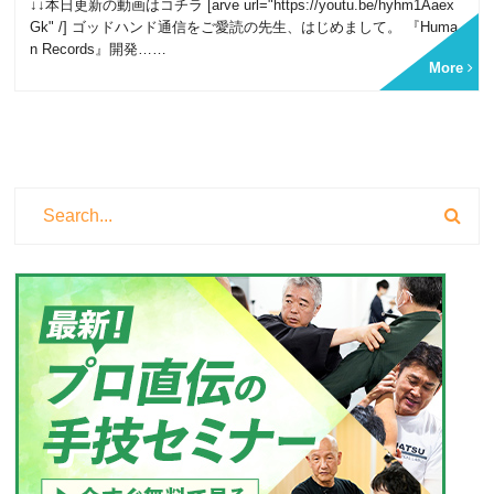
↓↓本日更新の動画はコチラ [arve url="https://youtu.be/hyhm1Aaex
Gk" /] ゴッドハンド通信をご愛読の先生、はじめまして。 『Huma
n Records』開発……
More