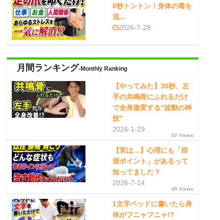
0秒トントン！身体の毒を
流…
2026-7-28
月間ランキング
-Monthly Ranking
【やってみた】30秒、左
手の共鳴骨にふれるだけ
で全身激変する“波動の神
技”
2026-1-29
57 Views
【実は…】心理にも「排
泄ポイント」があるって
知ってました？
2026-7-14
49 Views
1文字ベッドに書いたら身
体がフニャフニャ!?