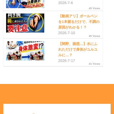
2026-7-6
49 Views
【動画アリ】ボールペン
を1本握るだけで、不調の
原因がわかる！？
2026-7-10
45 Views
【関野、困惑…】水にふ
れただけで身体がユルユ
ルに…？
2026-7-17
41 Views