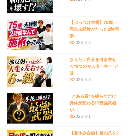
【ぶっつけ本番】75歳・
完全未経験がたった2時間
学…
2026-8-5
なりたい自分を引き寄せ
る”6つのマスターキー”と
は…
2026-8-3
”とある音”を鳴らすだけ
身体が変わる!?最強武器
が…
2026-8-1
【夏休み企画】足の爪を2