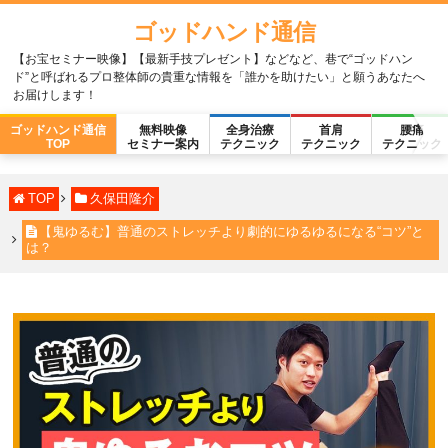
ゴッドハンド通信
【お宝セミナー映像】【最新手技プレゼント】などなど、巷で“ゴッドハン
ド”と呼ばれるプロ整体師の貴重な情報を「誰かを助けたい」と願うあなたへ
お届けします！
ゴッドハンド通信
無料映像
全身治療
首肩
腰痛
TOP
セミナー案内
テクニック
テクニック
テクニック
TOP
久保田隆介
【鬼ゆるむ】普通のストレッチより劇的にゆるゆるになる“コツ”と
は？