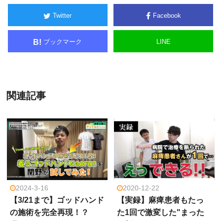
Twitter
Facebook
ブックマーク
LINE
B!
関連記事
2024-3-16
2020-12-22
【3/21まで】ゴッドハンド
【実録】麻痺患者もたっ
の施術を完全再現！？
た1回で激変した"まった