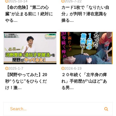
2025-10-14
2026-7-22
【命の危険】"第二の心
カード1枚で「なりたい自
臓”が止まる前に！絶対に
分」が判明？潜在意識を
やる…
操る…
2025-1-7
2024-6-19
【関野やってみた】20
２０年続く「左半身の痺
秒“うなじ”をひらくだ
れ」手術歴が“山ほど”あ
け！激…
る男…