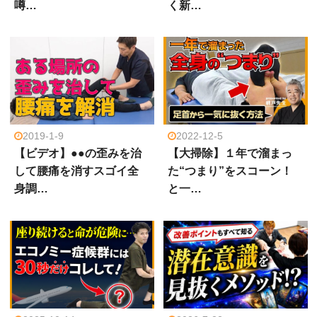
噂…
く新…
2019-1-9
2022-12-5
【ビデオ】●●の歪みを治
【大掃除】１年で溜まっ
して腰痛を消すスゴイ全
た“つまり”をスコーン！
身調…
と一…