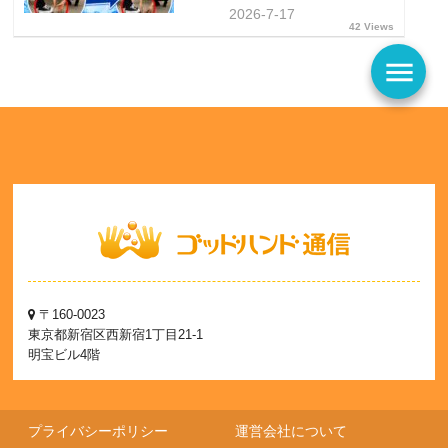
2026-7-17
42 Views
menu
〒160-0023
東京都新宿区西新宿1丁目21-1
明宝ビル4階
プライバシーポリシー
運営会社について