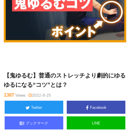
久
Warning
: Undefined variable $tagname in
/home/kudoken1/go
保田
dhand-tsushin.com/public_html/wp-content/themes/side_wind
隆介
er/single.php
on line
26
【鬼ゆるむ】普通のストレッチより劇的にゆる
ゆるになる“コツ”とは？
1387
Views
2022-8-25
Twitter
Facebook
ブックマーク
LINE
B!