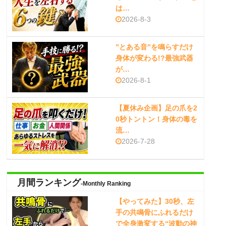
は…
2026-8-3
”とある音”を鳴らすだけ
身体が変わる!?最強武器
が…
2026-8-1
【夏休み企画】足の爪を2
0秒トントン！身体の毒を
流…
2026-7-28
月間ランキング
-Monthly Ranking
【やってみた】30秒、左
手の共鳴骨にふれるだけ
で全身激変する“波動の神