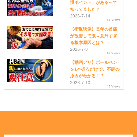
泄ポイント」があるって
知ってました？
2026-7-14
49 Views
【衝撃映像】長年の首痛
が改善して涙→意外すぎ
る根本原因とは？
2026-7-8
47 Views
【動画アリ】ボールペン
を1本握るだけで、不調の
原因がわかる！？
2026-7-10
45 Views