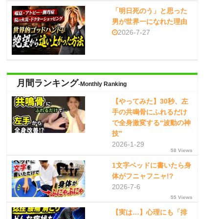
「明日死のう」と思った
男が世界一になれた理由
2026-7-27
月間ランキング
-Monthly Ranking
【やってみた】30秒、左
手の共鳴骨にふれるだけ
で全身激変する“波動の神
技”
2026-1-29
58 Views
1文字ベッドに書いたら身
体がフニャフニャ!?
2026-7-6
55 Views
【実は…】心理にも「排