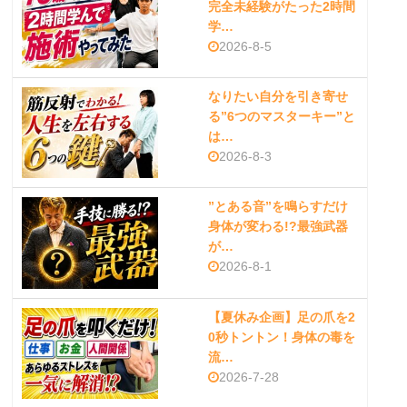
完全未経験がたった2時間
学…
2026-8-5
なりたい自分を引き寄せ
る”6つのマスターキー”と
は…
2026-8-3
”とある音”を鳴らすだけ
身体が変わる!?最強武器
が…
2026-8-1
【夏休み企画】足の爪を2
0秒トントン！身体の毒を
流…
2026-7-28