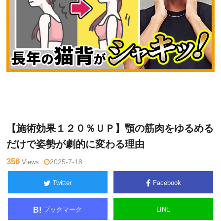
久
Warning
: Undefined variable $tagname in
/home/kudoken1/go
保田
dhand-tsushin.com/public_html/wp-content/themes/side_wind
隆介
er/single.php
on line
26
【施術効果１２０％ＵＰ】顎の筋肉をゆるめる
だけで姿勢が劇的に変わる理由
356
Views
2025-7-18
Twitter
Facebook
ブックマーク
LINE
B!