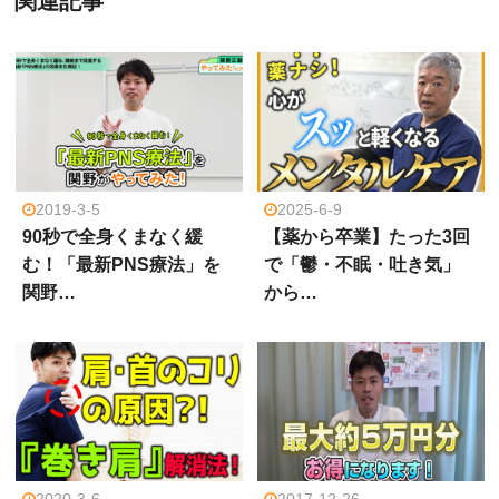
関連記事
2019-3-5
2025-6-9
90秒で全身くまなく緩
【薬から卒業】たった3回
む！「最新PNS療法」を
で「鬱・不眠・吐き気」
関野…
から…