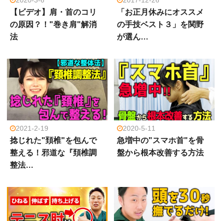
2020-3-6
2017-12-26
【ビデオ】肩・首のコリ
「お正月休みにオススメ
の原因？！"巻き肩"解消
の手技ベスト３」を関野
法
が選ん…
2021-2-19
2020-5-11
捻じれた"頚椎"を包んで
急増中の"スマホ首"を骨
整える！邪道な『頚椎調
盤から根本改善する方法
整法…