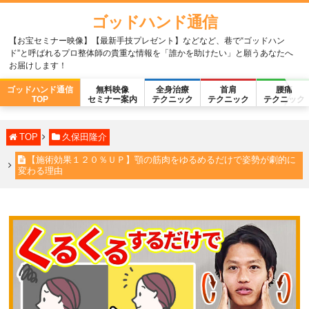
ゴッドハンド通信
【お宝セミナー映像】【最新手技プレゼント】などなど、巷で“ゴッドハン
ド”と呼ばれるプロ整体師の貴重な情報を「誰かを助けたい」と願うあなたへ
お届けします！
ゴッドハンド通信
無料映像
全身治療
首肩
腰痛
TOP
セミナー案内
テクニック
テクニック
テクニック
TOP
久保田隆介
【施術効果１２０％ＵＰ】顎の筋肉をゆるめるだけで姿勢が劇的に
変わる理由